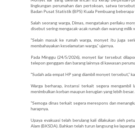
lingkungan perumahan dan pertokoan, satwa tersebut
Badan Pusat Statistik (BPS) Kuala Pembuang beberapa w
Salah seorang warga, Dimas, mengatakan perilaku mony
disebut sering mengacak-acak rumah dan warung milik 
"Selain masuk ke rumah warga, monyet itu juga seri
membahayakan keselamatan warga,” ujarnya.
Pada Minggu (24/5/2026), monyet liar tersebut dilapo
telepon genggam dan barang lainnya di kawasan peru
"Sudah ada empat HP yang diambil monyet tersebut,” ka
Warga berharap, instansi terkait segera mengambil
menimbulkan korban maupun kerugian yang lebih besar.
"Semoga dinas terkait segera merespons dan menangka
harapnya.
Upaya evakuasi telah berulang kali dilakukan oleh p
Alam (BKSDA). Bahkan telah turun langsung ke lapang