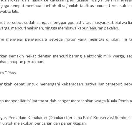
 juga sempat membuat heboh di sejumlah fasilitas umum, termasuk ka
aktu lalu.
et tersebut sudah sangat mengganggu aktivitas masyarakat. Satwa liar
warga, mencuri makanan, hingga membawa kabur jemuran pakaian.
ng mengejar pengendara sepeda motor yang melintas di jalan. Ini t
rkan semakin nekat dengan mencuri barang elektronik milik warga, sep
mahan maupun pertokoan.
ta Dimas.
 langkah cepat untuk menangani keberadaan satwa liar tersebut seb
p monyet liar ini karena sudah sangat meresahkan warga Kuala Pembua
etugas Pemadam Kebakaran (Damkar) bersama Balai Konservasi Sumber 
an untuk melakukan pencarian dan penangkapan.