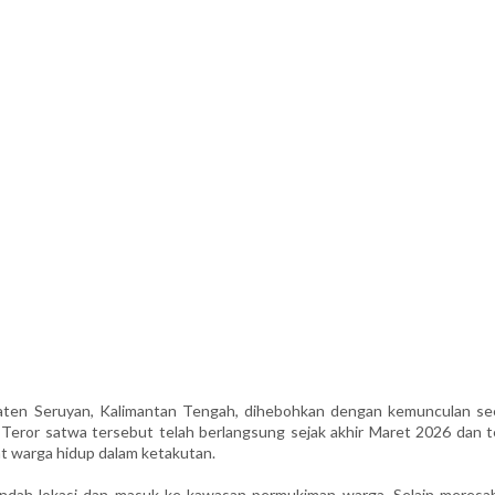
n Seruyan, Kalimantan Tengah, dihebohkan dengan kemunculan se
. Teror satwa tersebut telah berlangsung sejak akhir Maret 2026 dan t
t warga hidup dalam ketakutan.
-pindah lokasi dan masuk ke kawasan permukiman warga. Selain meresa