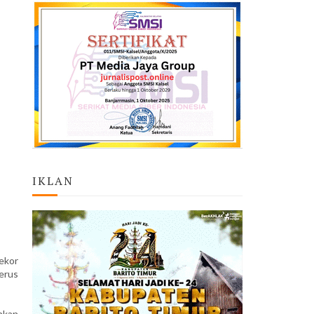
IKLAN
ekor
erus
hkan