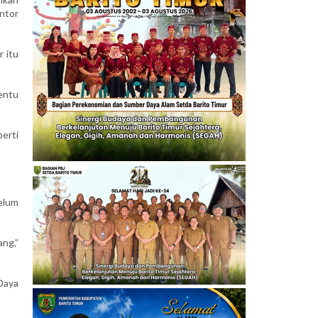
ntor
 itu
entu
erti
elum
ng,”
Daya