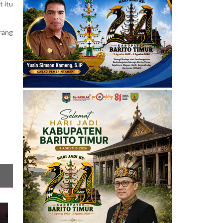
 itu
rang