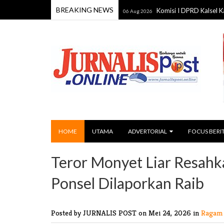
BREAKING NEWS
 Perkuat Kebijakan Daerah
Komisi I DPRD Kalsel Kawal Renov
06 Aug 2026
HOME
UTAMA
ADVERTORIAL
FOCUS BERI
Teror Monyet Liar Resah
Ponsel Dilaporkan Raib
Posted by JURNALIS POST
on Mei 24, 2026 in
Ragam 