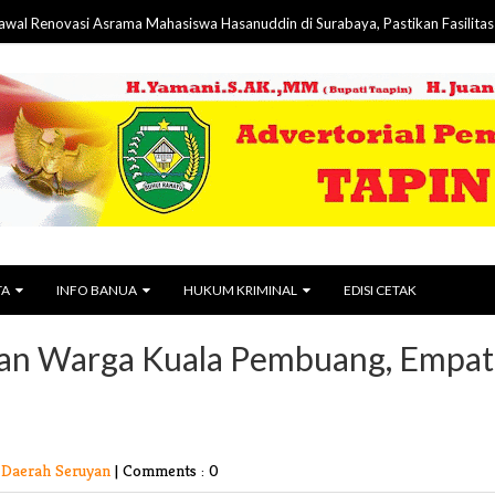
asi Asrama Mahasiswa Hasanuddin di Surabaya, Pastikan Fasilitas Lebih Lay
TA
INFO BANUA
HUKUM KRIMINAL
EDISI CETAK
kan Warga Kuala Pembuang, Empat
Daerah Seruyan
|
Comments : 0