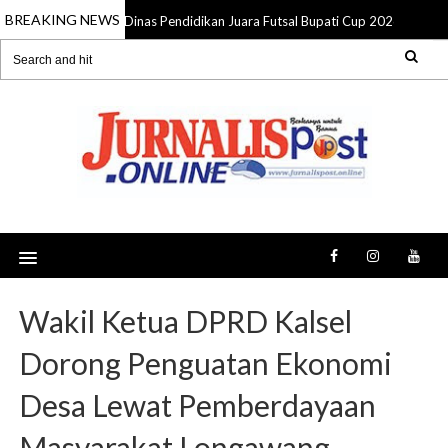
BREAKING NEWS
Dinas Pendidikan Juara Futsal Bupati Cup 2026, Pemkab
05 Aug 2026
Wakil Ketua DPRD Kalsel
Dorong Penguatan Ekonomi
Desa Lewat Pemberdayaan
Masyarakat Longawang