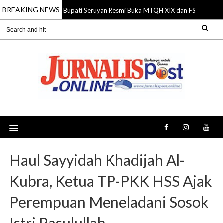
BREAKING NEWS
Bupati Seruyan Resmi Buka MTQH XIX dan FSQ 2026, Do
06 Aug 2026
Haul Sayyidah Khadijah Al-
Kubra, Ketua TP-PKK HSS Ajak
Perempuan Meneladani Sosok
Istri Rasulullah