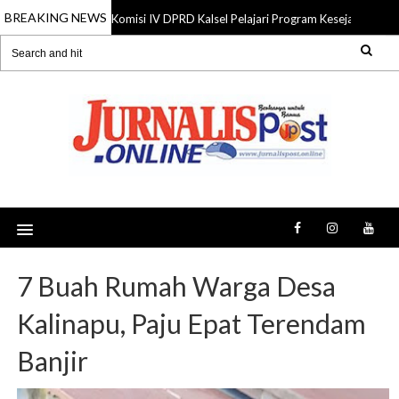
BREAKING NEWS
Komisi IV DPRD Kalsel Pelajari Program Kesejahteraan 
06 Aug 2026
7 Buah Rumah Warga Desa
Kalinapu, Paju Epat Terendam
Banjir