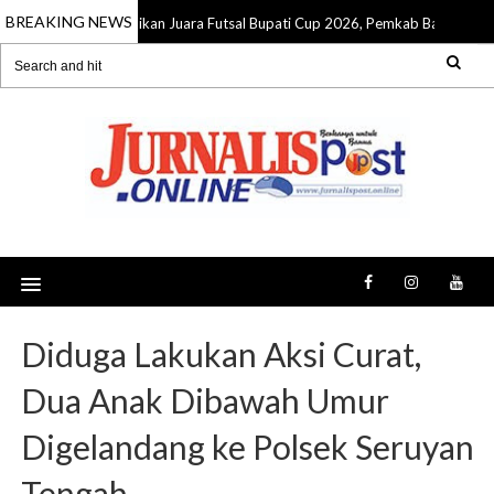
BREAKING NEWS
Dinas Pendidikan Juara Futsal Bupati Cup 2026, Pemkab Barito Utar
ug 2026
Diduga Lakukan Aksi Curat,
Dua Anak Dibawah Umur
Digelandang ke Polsek Seruyan
Tengah