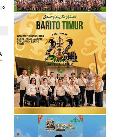
ng,
A