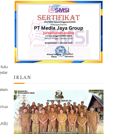
Hulu
elar
IKLAN
alam
Ketua
AKB)