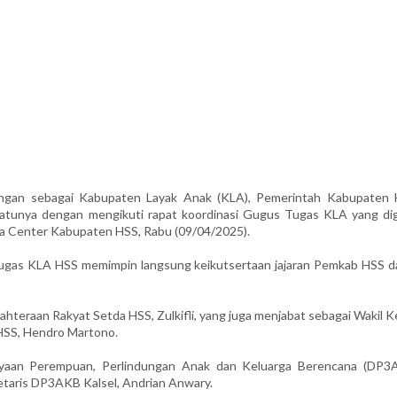
ngan sebagai Kabupaten Layak Anak (KLA), Pemerintah Kabupaten 
satunya dengan mengikuti rapat koordinasi Gugus Tugas KLA yang dig
ia Center Kabupaten HSS, Rabu (09/04/2025).
gas KLA HSS memimpin langsung keikutsertaan jajaran Pemkab HSS d
hteraan Rakyat Setda HSS, Zulkifli, yang juga menjabat sebagai Wakil 
HSS, Hendro Martono.
ayaan Perempuan, Perlindungan Anak dan Keluarga Berencana (DP3
kretaris DP3AKB Kalsel, Andrian Anwary.