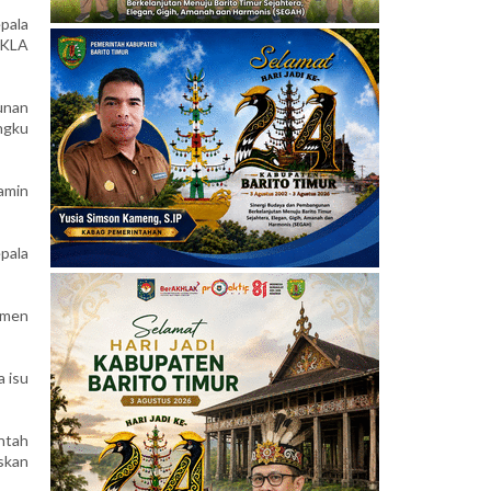
pala
 KLA
unan
ngku
amin
pala
tmen
a isu
ntah
skan