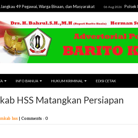
49 Pegawai, Warga Binaan, dan Masyarakat
Polsek Pematang 
06 Aug 2026
TA
INFO BANUA
HUKUM KRIMINAL
EDISI CETAK
emkab HSS Matangkan Persiapan
emkab hss
|
Comments : 0