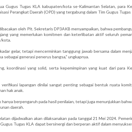
etua Gugus Tugas KLA kabupaten/kota se-Kalimantan Selatan, para Ke
nisasi Perangkat Daerah (OPD) yang tergabung dalam Tim Gugus Tugas
 dibacakan oleh Plt. Sekretaris DP3AKB menyampaikan, bahwa pembang
jang yang memerlukan komitmen dan keterlibatan aktif seluruh pema
/kota.
kadar gelar, tetapi mencerminkan tanggung jawab bersama dalam menj
a sebagai generasi penerus bangsa," ungkapnya.
, koordinasi yang solid, serta kepemimpinan yang kuat dari para Ke
verifikasi lapangan dinilai sangat penting sebagai bentuk nyata komi
an hak anak.
 hanya berpengaruh pada hasil penilaian, tetapi juga menunjukkan bahw
gunan daerah.
elatan dijadwalkan akan dilaksanakan pada tanggal 21 Mei 2024. Pemeri
 Gugus Tugas KLA dapat bersinergi dan berperan aktif dalam menyukse