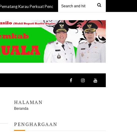
Karau Perkuat Pendampingan Petani, Panen Jagung 8 Ton Dukung Swasemb
HALAMAN
Beranda
PENGHARGAAN