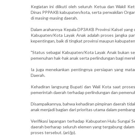
Kegiatan ini diikuti oleh seluruh Ketua dan Wakil K
Dinas PPPAKB kabupaten/kota, serta perwakilan Orga
di masing-masing daerah.
Dalam arahannya Kepala DP3AKB Provinsi Kalsel yang
Kabupaten/Kota Layak Anak adalah proses jangka pan
kepentingan, baik di tingkat provinsi maupun kabupaten
"Status sebagai Kabupaten/Kota Layak Anak bukan se
pemenuhan hak-hak anak serta perlindungan bagi merek
Ia juga menekankan pentingnya persiapan yang matang
Daerah.
Kehadiran langsung Bupati dan Wali Kota saat proses 
pemerintah daerah terhadap perlindungan dan pemenuh
Disampaikannya, bahwa kehadiran pimpinan daerah tidak
anak menjadi bagian dari prioritas utama dalam pemban
Verifikasi lapangan terhadap Kabupaten Hulu Sungai S
daerah berharap seluruh elemen yang tergabung dalam
proses tersebut. (ari/jp).