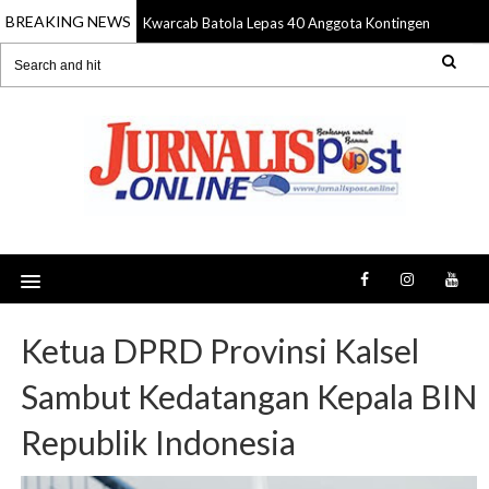
BREAKING NEWS
Kwarcab Batola Lepas 40 Anggota Kontingen ke Jamna
10 Aug 2026
Ketua DPRD Provinsi Kalsel
Sambut Kedatangan Kepala BIN
Republik Indonesia