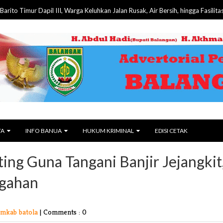
r Dapil III, Warga Keluhkan Jalan Rusak, Air Bersih, hingga Fasilitas Publik
TA
INFO BANUA
HUKUM KRIMINAL
EDISI CETAK
ing Guna Tangani Banjir Jejangkit
egahan
emkab batola
|
Comments : 0