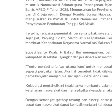
M untuk Normalisaasi Saluran guna Penanganan Jejan
Banjir, APBD-P Tahun 2025, Mengusulkan ke Provinsi u
dan DIR. Jejangkit II (Sungai Rumbia, Sungai Habaya
Mengusulkan ke BWSK III untuk Normalisasi Primer Ha
Penyelesaian Pembuatan Tanggul Sei Alalak.
Terakhir, rencana pemerintah bersama pihak swasta p
Jejangkit, Panjang 12 km, Membuat Kesepakatan Kerj
Membuat Kesepakatan Kerjasama Normalisasi Saluran Su
Bupati Barito Kuala, H Bahrul Ilmi menegaskan, bah
kabupaten di sekitar Jejangkit dan jika diperlukan me
"Tentu menjadi prioritas utama kami untuk mencegah
seperti perbaikan jalan. Jika hal tersebut tidak dil
perbaikan jalan menjadi sia-sia," ujar Bupati Bahrul Ilmi.
Kolaborasi pentahelix ini tidak hanya membantu dalam
ketahanan masyarakat dan meningkatkan kesadaran aka
Dengan semangat gotong-royong dan sinergi antar-p
cepat dan masyarakat dapat kembali menjalani kehidupa