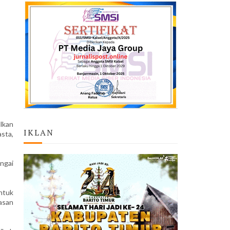
lkan
IKLAN
sta,
ngai
ntuk
asan