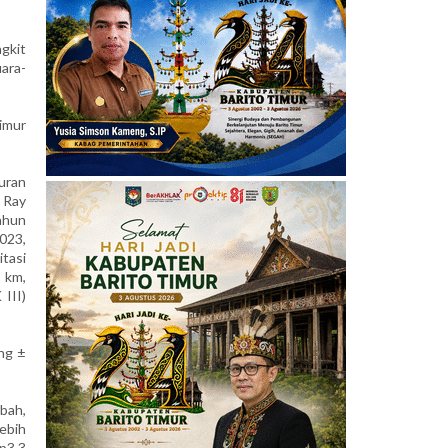
gkit
uara-
imur
uran
n Ray
ahun
023,
itasi
 km,
III)
ng ±
bah,
ebih
Rp3,3