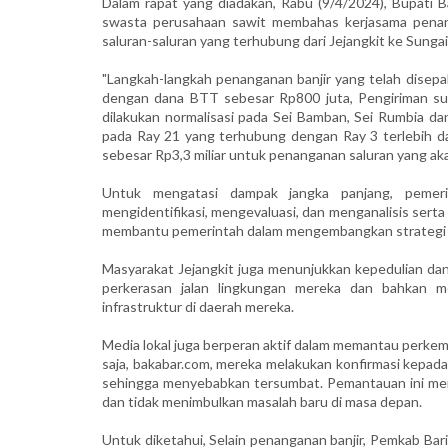
Dalam rapat yang diadakan, Rabu (9/4/2024), Bupati Ba
swasta perusahaan sawit membahas kerjasama penang
saluran-saluran yang terhubung dari Jejangkit ke Sungai
"Langkah-langkah penanganan banjir yang telah disepak
dengan dana BTT sebesar Rp800 juta, Pengiriman su
dilakukan normalisasi pada Sei Bamban, Sei Rumbia da
pada Ray 21 yang terhubung dengan Ray 3 terlebih dah
sebesar Rp3,3 miliar untuk penanganan saluran yang akan
Untuk mengatasi dampak jangka panjang, pemeri
mengidentifikasi, mengevaluasi, dan menganalisis serta
membantu pemerintah dalam mengembangkan strategi pen
Masyarakat Jejangkit juga menunjukkan kepedulian dan
perkerasan jalan lingkungan mereka dan bahkan
infrastruktur di daerah mereka.
Media lokal juga berperan aktif dalam memantau perk
saja, bakabar.com, mereka melakukan konfirmasi kepad
sehingga menyebabkan tersumbat. Pemantauan ini m
dan tidak menimbulkan masalah baru di masa depan.
Untuk diketahui, Selain penanganan banjir, Pemkab Barit