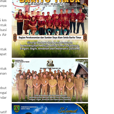
pihak
snya
,5 km
ntuk
sasi
 Air
ntuk
dapat
ntuk
unan
ebut
ngai
ndar
natif