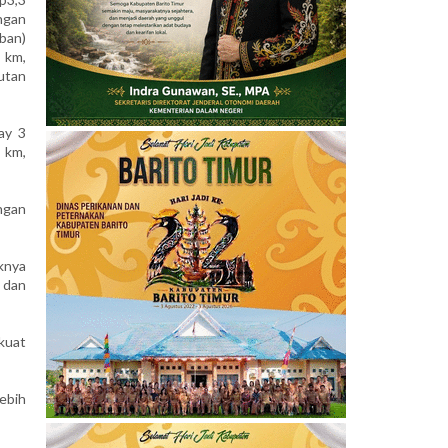
ngan
ban)
 km,
utan
ay 3
 km,
ngan
knya
 dan
kuat
ebih