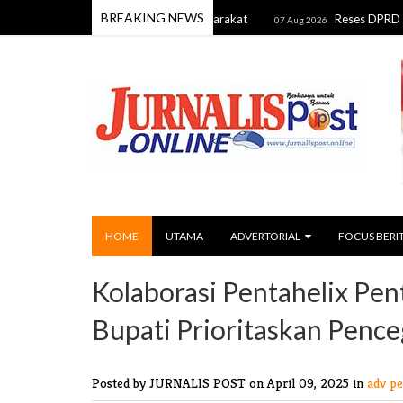
BREAKING NEWS
rkuat Kebersamaan dengan Masyarakat
Reses DPRD Barito Timu
07 Aug 2026
HOME
UTAMA
ADVERTORIAL
FOCUS BERI
Kolaborasi Pentahelix Pent
Bupati Prioritaskan Penc
Posted by JURNALIS POST
on April 09, 2025 in
adv p