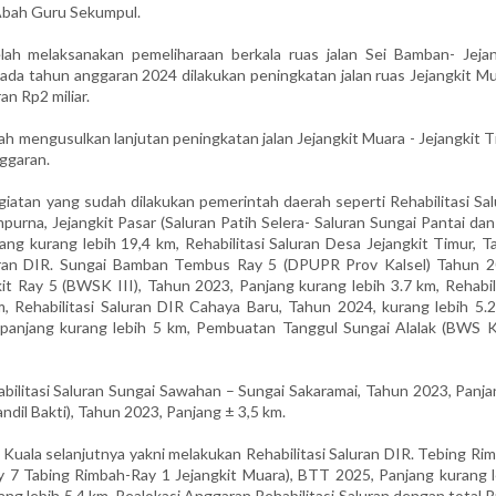
 Abah Guru Sekumpul.
ah melaksanakan pemeliharaan berkala ruas jalan Sei Bamban- Jejan
Pada tahun anggaran 2024 dilakukan peningkatan jalan ruas Jejangkit M
n Rp2 miliar.
 mengusulkan lanjutan peningkatan jalan Jejangkit Muara - Jejangkit T
ggaran.
iatan yang sudah dilakukan pemerintah daerah seperti Rehabilitasi Sal
mpurna, Jejangkit Pasar (Saluran Patih Selera- Saluran Sungai Pantai da
ng kurang lebih 19,4 km, Rehabilitasi Saluran Desa Jejangkit Timur, T
luran DIR. Sungai Bamban Tembus Ray 5 (DPUPR Prov Kalsel) Tahun 2
it Ray 5 (BWSK III), Tahun 2023, Panjang kurang lebih 3.7 km, Rehabil
, Rehabilitasi Saluran DIR Cahaya Baru, Tahun 2024, kurang lebih 5.2
 panjang kurang lebih 5 km, Pembuatan Tanggul Sungai Alalak (BWS K 
ilitasi Saluran Sungai Sawahan – Sungai Sakaramai, Tahun 2023, Panja
andil Bakti), Tahun 2023, Panjang ± 3,5 km.
uala selanjutnya yakni melakukan Rehabilitasi Saluran DIR. Tebing Rim
y 7 Tabing Rimbah-Ray 1 Jejangkit Muara), BTT 2025, Panjang kurang l
rang lebih 5,4 km, Realokasi Anggaran Rehabilitasi Saluran dengan total 