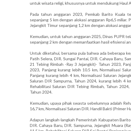
untuk wisata religi, khususnya untuk mendukung Haul
Pada tahun anggaran 2023, Pemkab Barito Kuala tel
sepanjang 5 km dengan alokasi anggaran Rp6,5 miliar. 
Jejangkit Timur sepanjang 1,2 km dengan alokasi anggara
Kemudian, untuk tahun anggaran 2025, Dinas PUPR telah
sepanjang 2 km dengan memanfaatkan hasil efisiensi an
Untuk diketahui, bersama pula bahwa ada beberapa keg
Patih Selera, DIR. Sungai Pantai, DIR. Cahaya Baru, Sa
21 Tebing Rimbah -Ray 3 Jejangkit)- Tahun 2023, Panja
2023, Panjang kurang lebih 10.5 km, Normalisasi Sa
Panjang kurang lebih 4 km, Normalisasi Saluran Jejangk
Saluran DIR Sampurna, Tahun 2024, kurang lebih 4 km
Rehabilitasi Saluran DIR Tebing Rimbah, Tahun 2024,
Tahun 2024.
Kemudian, upaya pihak swasta sebelumnya adalah Rehab
16,7 km, Normalisasi Saluran DIR. Handil Bakti (Primer H
Adapun langkah-langkah Pemerintah Kabupaten Barito K
DIR. Cahaya Baru, DIR. Sampurna, Jejangkit Muara (Ra
11.5 km, Rehabilitasi Saluran DIR Sei Pantai Panjang ku