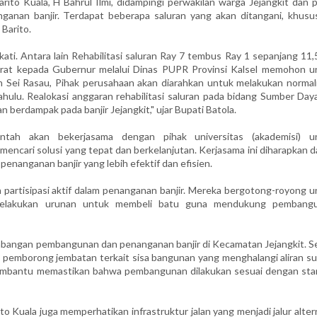
rito Kuala, H Bahrul Ilmi, didampingi perwakilan warga Jejangkit dan 
anan banjir. Terdapat beberapa saluran yang akan ditangani, khusu
 Barito.
ati. Antara lain Rehabilitasi saluran Ray 7 tembus Ray 1 sepanjang 11
rat kepada Gubernur melalui Dinas PUPR Provinsi Kalsel memohon u
n Sei Rasau, Pihak perusahaan akan diarahkan untuk melakukan normali
ulu. Realokasi anggaran rehabilitasi saluran pada bidang Sumber Daya
 berdampak pada banjir Jejangkit," ujar Bupati Batola.
ntah akan bekerjasama dengan pihak universitas (akademisi) u
 mencari solusi yang tepat dan berkelanjutan. Kerjasama ini diharapkan 
anganan banjir yang lebih efektif dan efisien.
 partisipasi aktif dalam penanganan banjir. Mereka bergotong-royong u
 melakukan urunan untuk membeli batu guna mendukung pembang
embangan pembangunan dan penanganan banjir di Kecamatan Jejangkit. S
a pemborong jembatan terkait sisa bangunan yang menghalangi aliran su
embantu memastikan bahwa pembangunan dilakukan sesuai dengan sta
o Kuala juga memperhatikan infrastruktur jalan yang menjadi jalur alter