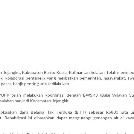
jangkit, Kabupaten Barito Kuala, Kalimantan Selatan, telah menimbu
k, kolaborasi pentahelix yang melibatkan pemerintah, masyarakat, swa
pasca-banjir penting untuk dilakukan.
PUPR telah melakukan koordinasi dengan BWSK3 (Balai Wilayah Su
alahan banjir di Kecamatan Jejangkit.
lokasikan dana Belanja Tak Terduga (BTT) sebesar Rp800 juta u
at. Rehabilitasi ini diharapkan dapat mengurangi genangan air di kaw