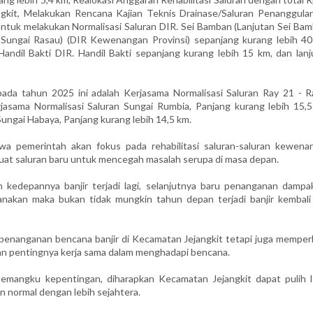
gkit, Melakukan Rencana Kajian Teknis Drainase/Saluran Penanggula
ntuk melakukan Normalisasi Saluran DIR. Sei Bamban (Lanjutan Sei Bam
, Sungai Rasau) (DIR Kewenangan Provinsi) sepanjang kurang lebih 40
ndil Bakti DIR. Handil Bakti sepanjang kurang lebih 15 km, dan lanj
ada tahun 2025 ini adalah Kerjasama Normalisasi Saluran Ray 21 - R
asama Normalisasi Saluran Sungai Rumbia, Panjang kurang lebih 15,5
ngai Habaya, Panjang kurang lebih 14,5 km.
wa pemerintah akan fokus pada rehabilitasi saluran-saluran kewena
mbuat saluran baru untuk mencegah masalah serupa di masa depan.
 kedepannya banjir terjadi lagi, selanjutnya baru penanganan dampa
aksanakan maka bukan tidak mungkin tahun depan terjadi banjir kembali
 penanganan bencana banjir di Kecamatan Jejangkit tetapi juga memper
n pentingnya kerja sama dalam menghadapi bencana.
emangku kepentingan, diharapkan Kecamatan Jejangkit dapat pulih l
n normal dengan lebih sejahtera.