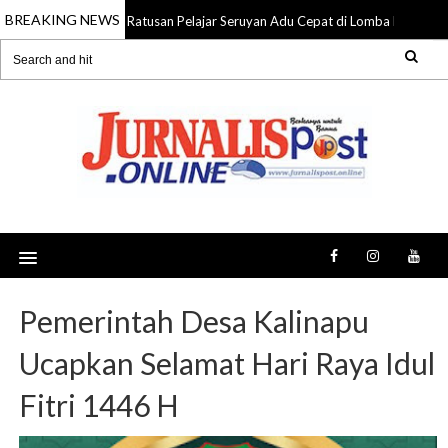
BREAKING NEWS
Ratusan Pelajar Seruyan Adu Cepat di Lomba Lari 5K 
09 Aug 2026
Pemerintah Desa Kalinapu
Ucapkan Selamat Hari Raya Idul
Fitri 1446 H