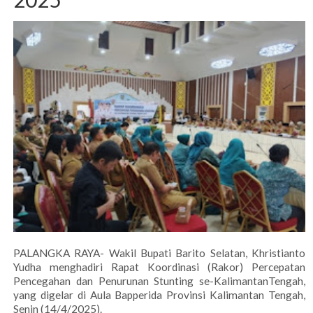
PALANGKA RAYA- Wakil Bupati Barito Selatan, Khristianto
Yudha menghadiri Rapat Koordinasi (Rakor) Percepatan
Pencegahan dan Penurunan Stunting se-KalimantanTengah,
yang digelar di Aula Bapperida Provinsi Kalimantan Tengah,
Senin (14/4/2025).