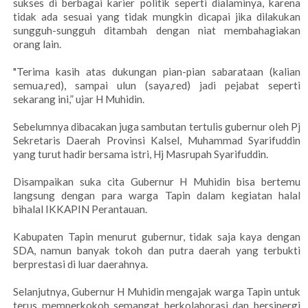
sukses di berbagai karier politik seperti dialaminya, karena
tidak ada sesuai yang tidak mungkin dicapai jika dilakukan
sungguh-sungguh ditambah dengan niat membahagiakan
orang lain.
"Terima kasih atas dukungan pian-pian sabarataan (kalian
semua,red), sampai ulun (saya,red) jadi pejabat seperti
sekarang ini,” ujar H Muhidin.
Sebelumnya dibacakan juga sambutan tertulis gubernur oleh Pj
Sekretaris Daerah Provinsi Kalsel, Muhammad Syarifuddin
yang turut hadir bersama istri, Hj Masrupah Syarifuddin.
Disampaikan suka cita Gubernur H Muhidin bisa bertemu
langsung dengan para warga Tapin dalam kegiatan halal
bihalal IKKAPIN Perantauan.
Kabupaten Tapin menurut gubernur, tidak saja kaya dengan
SDA, namun banyak tokoh dan putra daerah yang terbukti
berprestasi di luar daerahnya.
Selanjutnya, Gubernur H Muhidin mengajak warga Tapin untuk
terus memperkokoh semangat berkolaborasi dan bersinergi