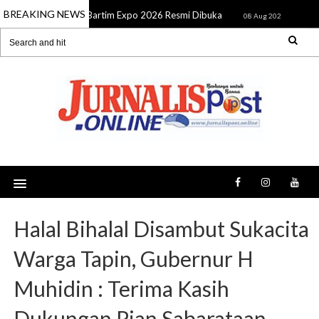
BREAKING NEWS
Bartim Expo 2026 Resmi Dibuka
SMSI Ka
08 Aug 2026
08 Aug 2026
Halal Bihalal Disambut Sukacita
Warga Tapin, Gubernur H
Muhidin : Terima Kasih
Dukungan Pian Sabarataan