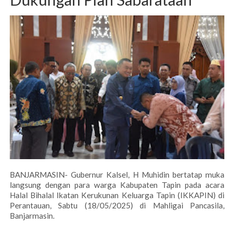
BANJARMASIN- Gubernur Kalsel, H Muhidin bertatap muka
langsung dengan para warga Kabupaten Tapin pada acara
Halal Bihalal Ikatan Kerukunan Keluarga Tapin (IKKAPIN) di
Perantauan, Sabtu (18/05/2025) di Mahligai Pancasila,
Banjarmasin.