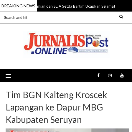
BREAKING NEWS
Bag. Perekonomian dan SDA Setda Bartim Ucapkan Selamat Harjad Bar
g 2026
Tim BGN Kalteng Kroscek
Lapangan ke Dapur MBG
Kabupaten Seruyan