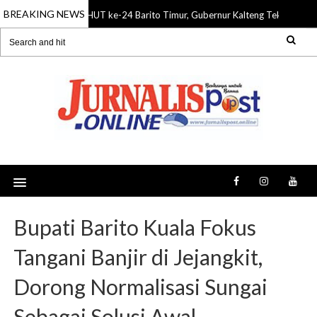
BREAKING NEWS
HUT ke-24 Barito Timur, Gubernur Kalteng Tekankan Si
08 Aug 2026
Bupati Barito Kuala Fokus
Tangani Banjir di Jejangkit,
Dorong Normalisasi Sungai
Sebagai Solusi Awal