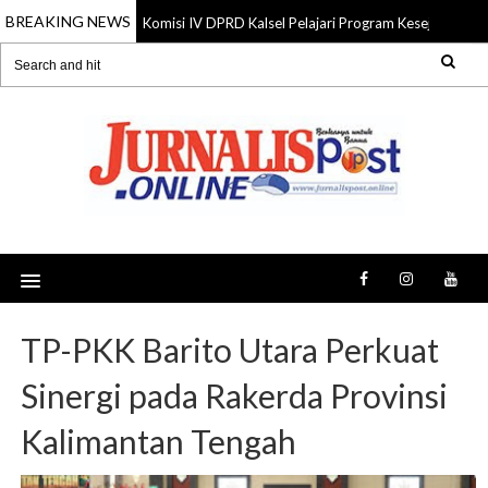
BREAKING NEWS
Komisi IV DPRD Kalsel Pelajari Program Kesejahteraan
06 Aug 2026
TP-PKK Barito Utara Perkuat
Sinergi pada Rakerda Provinsi
Kalimantan Tengah