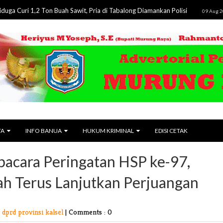
 1,2 Ton Buah Sawit, Pria di Tabalong Diamankan Polisi
58 An
09 Aug 2026
TA
INFO BANUA
HUKUM KRIMINAL
EDISI CETAK
pacara Peringatan HSP ke-97,
h Terus Lanjutkan Perjuangan
 dprd provinsi kalsel
|
Comments : 0