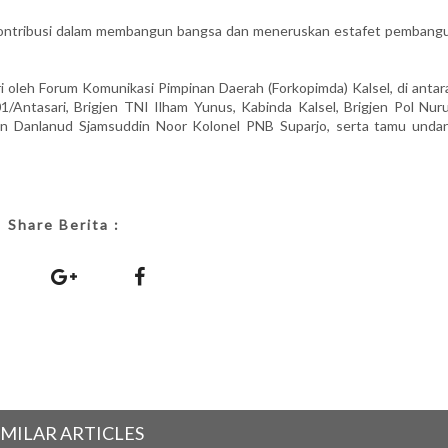
erkontribusi dalam membangun bangsa dan meneruskan estafet pembang
ri oleh Forum Komunikasi Pimpinan Daerah (Forkopimda) Kalsel, di anta
/Antasari, Brigjen TNI Ilham Yunus, Kabinda Kalsel, Brigjen Pol Nurul
an Danlanud Sjamsuddin Noor Kolonel PNB Suparjo, serta tamu unda
Share Berita :
IMILAR ARTICLES