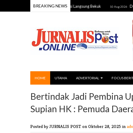
BREAKING NEWS
 Anak di Kuala Pembuang, Polisi Langsung Bekuk
Diduga Curi
10 Aug 2026
HOME
UTAMA
ADVERTORIAL
FOCUS BERI
Bertindak Jadi Pembina U
Supian HK : Pemuda Daera
Posted by JURNALIS POST
on Oktober 28, 2025 in
adv