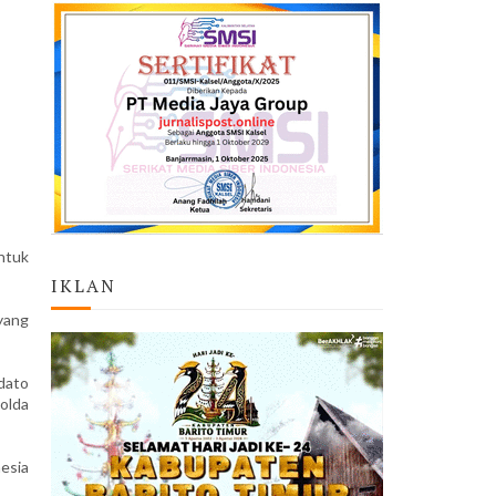
ntuk
IKLAN
yang
dato
olda
esia