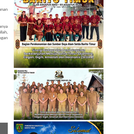
unan
ranya
lah,
ngan