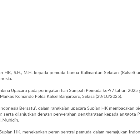
n HK, S.H., M.H. kepada pemuda banua Kalimantan Selatan (Kalsel) u
onesia.
Pembina Upacara pada peringatan hari Sumpah Pemuda ke-97 tahun 2025 
an Markas Komando Polda Kalsel Banjarbaru, Selasa (28/10/2025).
donesia Bersatu”, dalam rangkaian upacara Supian HK membacakan pi
ir, serta dilanjutkan dengan penyerahan penghargaan kepada anggota P
. Muhidin.
l, Supian HK, menekankan peran sentral pemuda dalam memajukan Indon