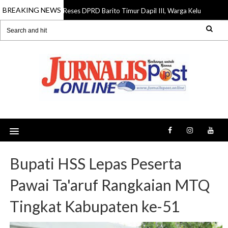
BREAKING NEWS
Reses DPRD Barito Timur Dapil III, Warga Keluhkan Jalan R
07 Aug 2026
Bupati HSS Lepas Peserta
Pawai Ta'aruf Rangkaian MTQ
Tingkat Kabupaten ke-51