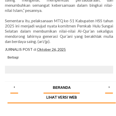
saling mengenal, memperkuat persaudaraan, dan
menumbuhkan semangat kebersamaan dalam bingkai nilai-
nilai Islam,” pesannya.
Sementara itu, pelaksanaan MTQ ke-51 Kabupaten HSS tahun
2025 ini menjadi wujud nyata komitmen Pemkab Hulu Sungai
Selatan dalam membumikan nilai-nilai Al-Qur’an sekaligus
mendorong lahirnya generasi Qur’ani yang berakhlak mulia
dan berdaya saing. (ari/jp).
JURNALIS POST
di
Oktober 26, 2025
Berbagi
‹
›
BERANDA
LIHAT VERSI WEB