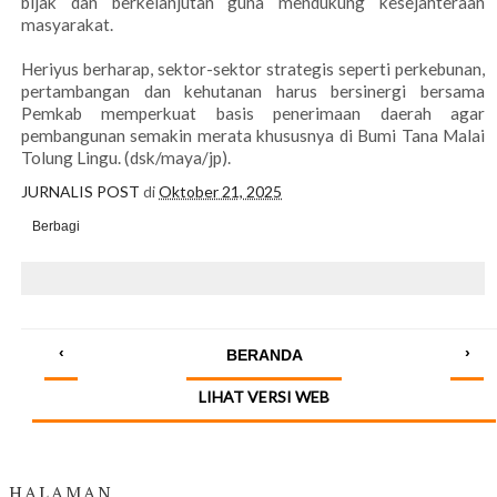
bijak dan berkelanjutan guna mendukung kesejahteraan
masyarakat.
Heriyus berharap, sektor-sektor strategis seperti perkebunan,
pertambangan dan kehutanan harus bersinergi bersama
Pemkab memperkuat basis penerimaan daerah agar
pembangunan semakin merata khususnya di Bumi Tana Malai
Tolung Lingu. (dsk/maya/jp).
JURNALIS POST
di
Oktober 21, 2025
Berbagi
‹
›
BERANDA
LIHAT VERSI WEB
HALAMAN