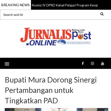
BREAKING NEWS
Komisi IV DPRD Kalsel Pelajari Program Kesejahteraan
06 Aug 2026
Bupati Mura Dorong Sinergi
Pertambangan untuk
Tingkatkan PAD