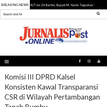
BREAKING NEWS
HUT ke-24 Bartim, Bupati M. Yamin Tegaskan Sinergi B
08 Aug 2026
Komisi III DPRD Kalsel
Konsisten Kawal Transparansi
CSR di Wilayah Pertambangan
Tanah Bumbu