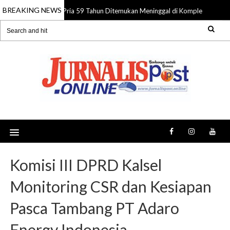
BREAKING NEWS
Pria 59 Tahun Ditemukan Meninggal di Komplek Pasar Su
08 Aug 2026
Komisi III DPRD Kalsel
Monitoring CSR dan Kesiapan
Pasca Tambang PT Adaro
Energy Indonesia