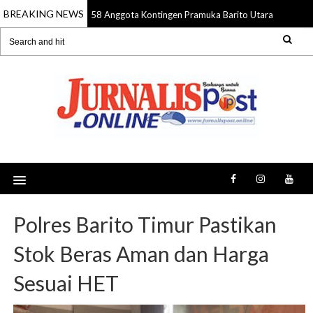
BREAKING NEWS
58 Anggota Kontingen Pramuka Barito Utara Diberang
09 Aug 2026
Polres Barito Timur Pastikan
Stok Beras Aman dan Harga
Sesuai HET