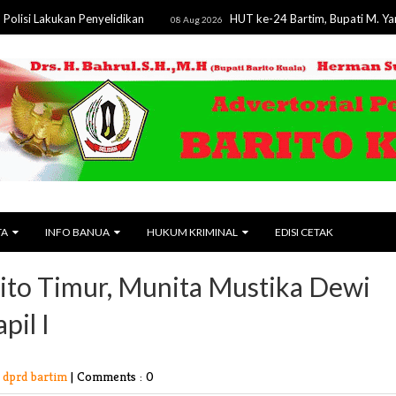
ukan Penyelidikan
HUT ke-24 Bartim, Bupati M. Yamin Tegas
08 Aug 2026
TA
INFO BANUA
HUKUM KRIMINAL
EDISI CETAK
rito Timur, Munita Mustika Dewi
pil I
 dprd bartim
|
Comments : 0