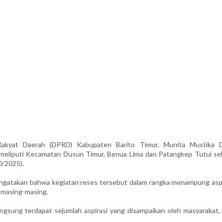
yat Daerah (DPRD) Kabupaten Barito Timur, Munita Mustika 
ng meliputi Kecamatan Dusun Timur, Benua Lima dan Patangkep Tutui se
0/2025).
ngatakan bahwa kegiatan reses tersebut dalam rangka menampung aspi
n masing-masing.
gsung terdapat sejumlah aspirasi yang disampaikan oleh masyarakat, 