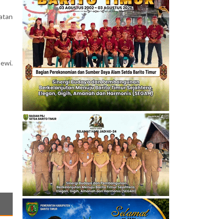
atan
ewi.