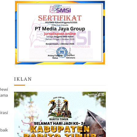
IKLAN
Dewi
lama
rasi
baik