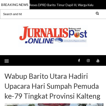
BREAKING NEWS
Reses DPRD Barito Timur Dapil III, Warga Keluhkan Jalan 
07 Aug 2026
Wabup Barito Utara Hadiri
Upacara Hari Sumpah Pemuda
ke-79 Tingkat Provinsi Kalteng