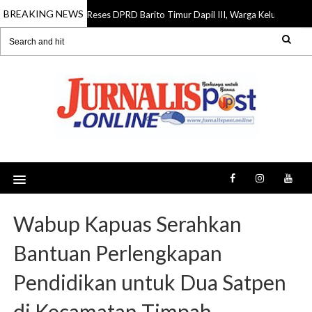
BREAKING NEWS
Reses DPRD Barito Timur Dapil III, Warga Keluhkan Jalan 
07 Aug 2026
Wabup Kapuas Serahkan
Bantuan Perlengkapan
Pendidikan untuk Dua Satpen
di Kecamatan Timpah