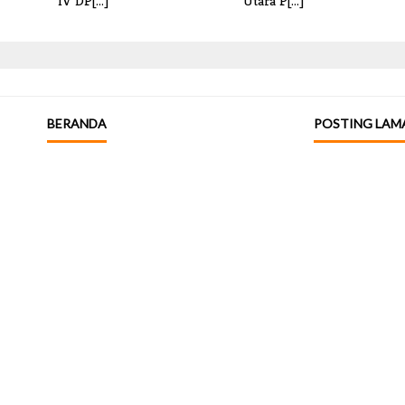
IV DP[...]
Utara P[...]
BERANDA
POSTING LAM