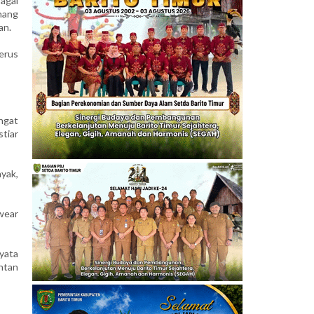
agai
nang
an.
erus
ngat
tiar
ayak,
wear
yata
ntan