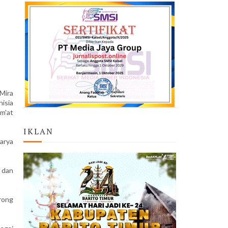
Mira
isia
m'at
IKLAN
arya
 dan
rong