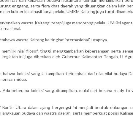
modernitas dan kekayaan budaya Nusantara, dengan menampilkan berb
burung enggang, serta flora khas daerah yang dituangkan dalam kain be
an dan kuliner lokal hasil karya pelaku UMKM Kalteng juga turut dipamerk
perkenalkan wastra Kalteng, tetapi juga mendorong pelaku UMKM agar t
ternasional.
membawa wastra Kalteng ke tingkat internasional,” ucapnya.
memiliki nilai filosofi tinggi, menggambarkan kebersamaan serta sema
kegiatan ini juga diberikan oleh Gubernur Kalimantan Tengah, H Agus
ahwa koleksi yang ia tampilkan terinspirasi dari nilai-nilai budaya D
rmonisan hidup.
Ada beberapa koleksi yang ditampilkan, mulai dari busana ready to 
arito Utara dalam ajang bergengsi ini menjadi bentuk dukungan n
jangkauan budaya dan wastra daerah, serta memperkuat posisi Kalima