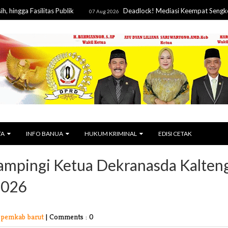
asilitas Publik
Deadlock! Mediasi Keempat Sengketa Lahan 
07 Aug 2026
TA
INFO BANUA
HUKUM KRIMINAL
EDISI CETAK
ampingi Ketua Dekranasda Kalten
2026
 pemkab barut
|
Comments : 0