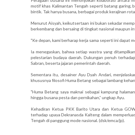
Peragaan busana ini menonjolkan kolaborasi antara 
motif khas Kalimantan Tengah seperti batang garing, 
bintik. Tak hanya busana, berbagai produk kerajinan rot
Menurut Aisyah, keikutsertaan ini bukan sekadar mem
berkembang dan bersaing di tingkat nasional maupun in
"Ke depan, kami berharap kerja sama seperti ini dapat 
Ia menegaskan, bahwa setiap wastra yang ditampilkan 
pelestarian budaya daerah. Dukungan penuh terhadap 
Sabran, beserta jajaran pemerintah daerah.
Sementara itu, desainer Ayu Dyah Andari, menjelaskan b
khususnya filosofi Huma Betang sebagai lambang keha
"Huma Betang saya maknai sebagai kampung halaman. 
hingga busana pesta dan pernikahan,” ungkap Ayu.
Kehadiran Ketua PKK Barito Utara dan Ketua GOW B
terhadap upaya Dekranasda Kalteng dalam memperluas 
Tengah di panggung mode nasional. (dsk/emca/jp).