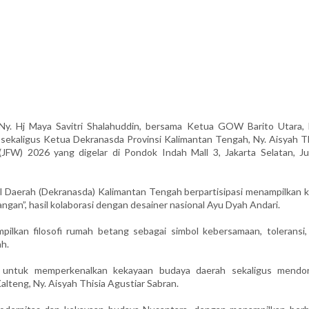
. Hj Maya Savitri Shalahuddin, bersama Ketua GOW Barito Utara, 
sekaligus Ketua Dekranasda Provinsi Kalimantan Tengah, Ny. Aisyah Th
JFW) 2026 yang digelar di Pondok Indah Mall 3, Jakarta Selatan, Ju
 Daerah (Dekranasda) Kalimantan Tengah berpartisipasi menampilkan k
gan”, hasil kolaborasi dengan desainer nasional Ayu Dyah Andari.
ilkan filosofi rumah betang sebagai simbol kebersamaan, toleransi,
h.
h untuk memperkenalkan kekayaan budaya daerah sekaligus mendo
lteng, Ny. Aisyah Thisia Agustiar Sabran.