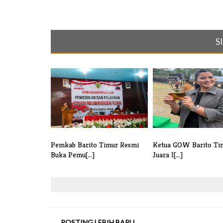
S
Pemkab Barito Timur Resmi
Ketua GOW Barito Ti
Buka Pemu[...]
Juara I[...]
POSTING LEBIH BARU