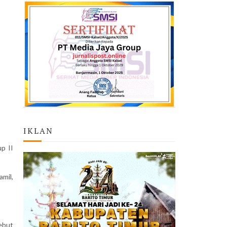
IKLAN
p II
mil,
ebut