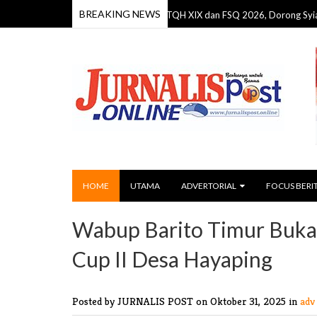
BREAKING NEWS
Bupati Seruyan Resmi Buka MTQH XIX dan FSQ 2026, Dorong Syiar Islam 
6
HOME
UTAMA
ADVERTORIAL
FOCUS BERI
Wabup Barito Timur Buk
Cup II Desa Hayaping
Posted by JURNALIS POST
on Oktober 31, 2025 in
adv