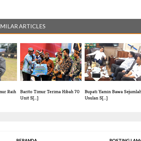
IMILAR ARTICLES
mur Raih
Barito Timur Terima Hibah 70
Bupati Yamin Bawa Sejumla
Unit S[...]
Usulan S[...]
BERANDA
POSTING LAM