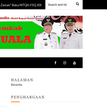
Buka MTQH-FSQ XIX Seruyan, 150 Pelajar Tampilkan Tarian Kolosal Bangun 
HALAMAN
Beranda
PENGHARGAAN