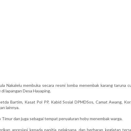
la Nakalelu membuka secara resmi lomba menembak karang taruna cu
 di lapangan Desa Hayaping.
Setda Bartim, Kasat Pol PP, Kabid Sosial DPMDSos, Camat Awang, Kora
an lainnya.
o Timur dan juga sebagai tempat penyaluran hoby menembak warga.
kan apresiasi kepada panitia pelaksana, dan berharap kegiatan ters