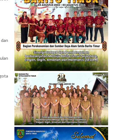
 dan
ulan
gota