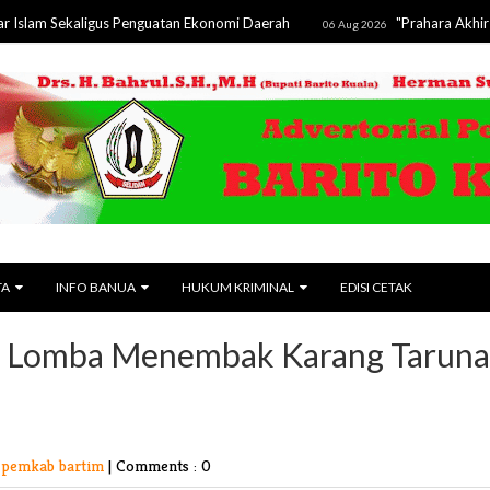
Sekaligus Penguatan Ekonomi Daerah
"Prahara Akhir Zaman" 
06 Aug 2026
TA
INFO BANUA
HUKUM KRIMINAL
EDISI CETAK
a Lomba Menembak Karang Taruna
 pemkab bartim
|
Comments : 0