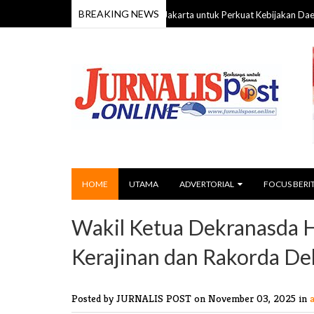
BREAKING NEWS
am Kesejahteraan Rakyat DKI Jakarta untuk Perkuat Kebijakan Daerah
06 
HOME
UTAMA
ADVERTORIAL
FOCUS BERI
Wakil Ketua Dekranasda 
Kerajinan dan Rakorda Dek
Posted by JURNALIS POST
on November 03, 2025 in