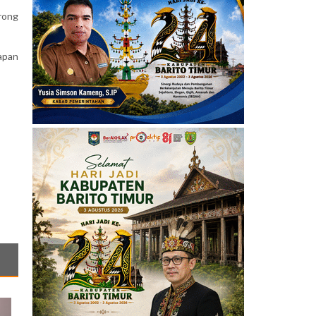
orong
apan