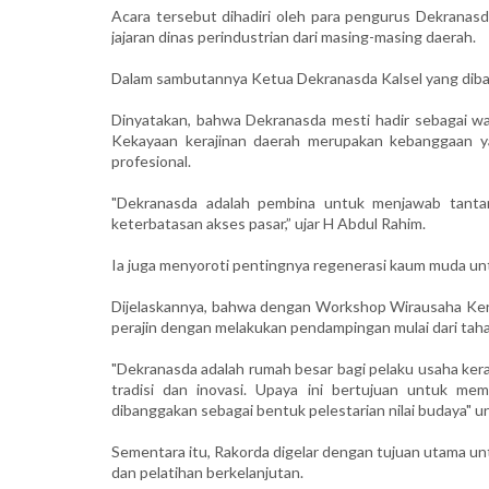
Acara tersebut dihadiri oleh para pengurus Dekranas
jajaran dinas perindustrian dari masing-masing daerah.
​Dalam sambutannya Ketua Dekranasda Kalsel yang diba
Dinyatakan, bahwa Dekranasda mesti hadir sebagai wa
Kekayaan kerajinan daerah merupakan kebanggaan yan
profesional.
"Dekranasda adalah pembina untuk menjawab tantan
keterbatasan akses pasar,” ujar H Abdul Rahim.
Ia juga menyoroti pentingnya regenerasi kaum muda unt
​Dijelaskannya, bahwa dengan Workshop Wirausaha Ker
perajin dengan melakukan pendampingan mulai dari taha
"Dekranasda adalah rumah besar bagi pelaku usaha ker
tradisi dan inovasi. Upaya ini bertujuan untuk mem
dibanggakan sebagai bentuk pelestarian nilai budaya" 
​Sementara itu, Rakorda digelar dengan tujuan utama u
dan pelatihan berkelanjutan.