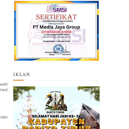
IKLAN
wati
nasi
trian