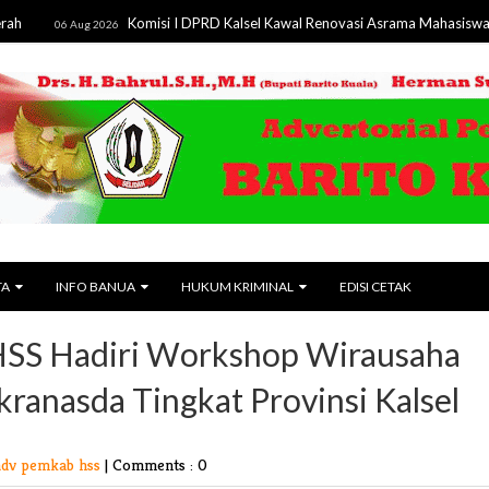
Komisi I DPRD Kalsel Kawal Renovasi Asrama Mahasiswa Hasanuddin d
Aug 2026
TA
INFO BANUA
HUKUM KRIMINAL
EDISI CETAK
HSS Hadiri Workshop Wirausaha
ranasda Tingkat Provinsi Kalsel
adv pemkab hss
|
Comments : 0