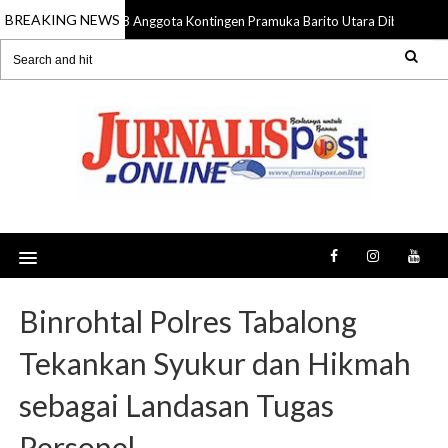
BREAKING NEWS
58 Anggota Kontingen Pramuka Barito Utara Diberangkat
09 Aug 2026
Binrohtal Polres Tabalong
Tekankan Syukur dan Hikmah
sebagai Landasan Tugas
Personel