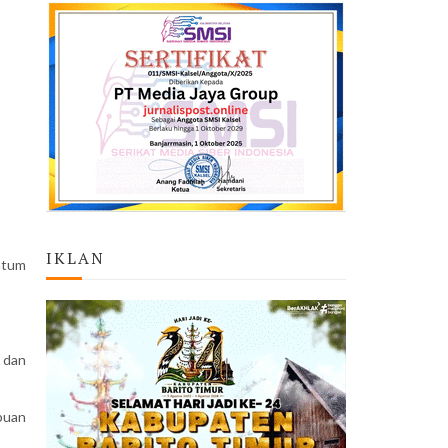
IKLAN
ntum
 dan
puan