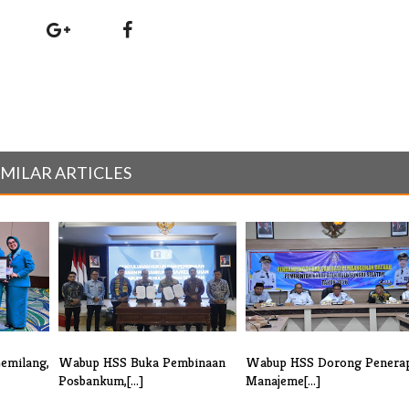
IMILAR ARTICLES
emilang,
Wabup HSS Buka Pembinaan
Wabup HSS Dorong Penera
Posbankum,[...]
Manajeme[...]