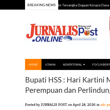
BREAKING NEWS
pkan Lima Komisioner KPU Kotim Tersangka Dugaan Korupsi Dana Hibah Pilka
HOME
UTAMA
ADVERTORIAL
FOCUS BERI
Bupati HSS : Hari Karti
Perempuan dan Perlindun
Posted by JURNALIS POST
on April 28, 2026 in
adv p