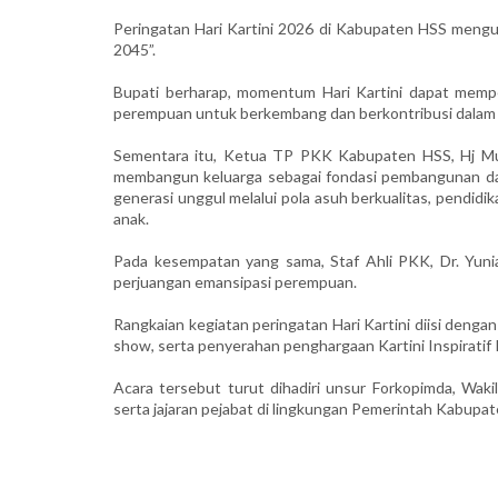
Peringatan Hari Kartini 2026 di Kabupaten HSS meng
2045”.
Bupati berharap, momentum Hari Kartini dapat memper
perempuan untuk berkembang dan berkontribusi dala
Sementara itu, Ketua TP PKK Kabupaten HSS, Hj Mu
membangun keluarga sebagai fondasi pembangunan dae
generasi unggul melalui pola asuh berkualitas, pendi
anak.
Pada kesempatan yang sama, Staf Ahli PKK, Dr. Yunia
perjuangan emansipasi perempuan.
Rangkaian kegiatan peringatan Hari Kartini diisi dengan
show, serta penyerahan penghargaan Kartini Inspirati
Acara tersebut turut dihadiri unsur Forkopimda, Waki
serta jajaran pejabat di lingkungan Pemerintah Kabupate