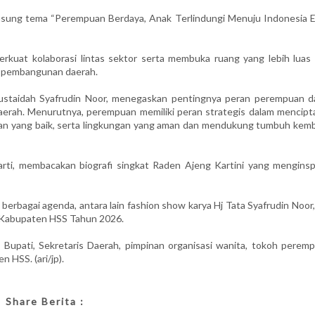
usung tema “Perempuan Berdaya, Anak Terlindungi Menuju Indonesia 
kuat kolaborasi lintas sektor serta membuka ruang yang lebih luas 
m pembangunan daerah.
staidah Syafrudin Noor, menegaskan pentingnya peran perempuan d
rah. Menurutnya, perempuan memiliki peran strategis dalam mencipt
dikan yang baik, serta lingkungan yang aman dan mendukung tumbuh kem
rti, membacakan biografi singkat Raden Ajeng Kartini yang menginspi
 berbagai agenda, antara lain fashion show karya Hj Tata Syafrudin Noor,
f Kabupaten HSS Tahun 2026.
l Bupati, Sekretaris Daerah, pimpinan organisasi wanita, tokoh peremp
n HSS. (ari/jp).
Share Berita :