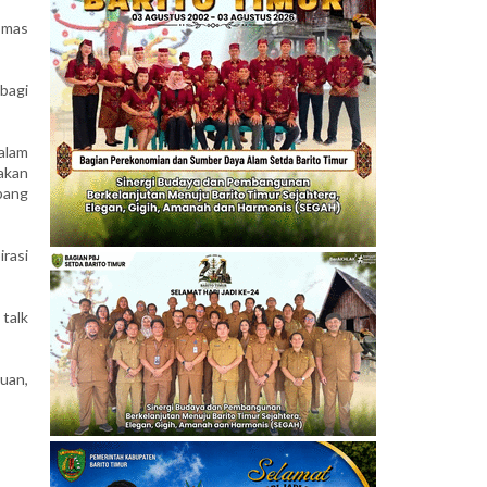
Emas
bagi
alam
akan
bang
rasi
 talk
uan,