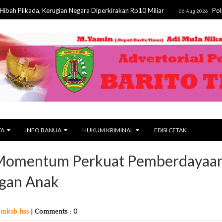
da, Kerugian Negara Diperkirakan Rp10 Miliar
Polri Gandeng
06 Aug 2026
TA
INFO BANUA
HUKUM KRIMINAL
EDISI CETAK
ni Momentum Perkuat Pemberdayaa
gan Anak
emkab hss
|
Comments : 0