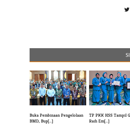
S
Buka Pembinaan Pengelolaan
TP PKK HSS Tampil G
BMD, Bup[...]
Raih Em[...]