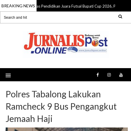
BREAKING NEWS
Dinas Pendidikan Juara Futsal Bupati Cup 2026, Pemkab Ba
05 Aug 2026
Polres Tabalong Lakukan
Ramcheck 9 Bus Pengangkut
Jemaah Haji