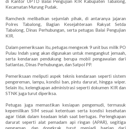
di Kantor UPTD Balai Pengujian KIR Kabupaten Tabalong,
Kecamatan Murung Pudak.
Ramcheck melibatkan sejumlah pihak, di antaranya jajaran
Polres Tabalong, Bagian Kesejahteraan Rakyat Setda
Tabalong, Dinas Perhubungan, serta petugas Balai Pengujian
KIR.
Dalam pemeriksaan itu, petugas mengecek 9 unit bus milik PO
Pulau Indah yang akan digunakan untuk mengangkut jemaah,
serta kendaraan pendukung berupa mobil pengawalan dari
Satlantas, Dinas Perhubungan, dan Satpol PP.
Pemeriksaan meliputi aspek teknis kendaraan seperti sistem
pengereman, lampu, kondisi ban, pintu darurat, hingga wiper.
Selain itu, kelengkapan administrasi seperti dokumen KIR dan
STNK juga turut diperiksa.
Petugas juga memastikan kesiapan pengemudi, termasuk
kepemilikan SIM sesuai ketentuan serta kondisi kesehatan
agar tidak dalam keadaan lelah saat bertugas. Perlengkapan
darurat seperti alat pemadam api ringan (APAR), segitiga
pengaman, dan dongkrak turut menjadi bagian dari