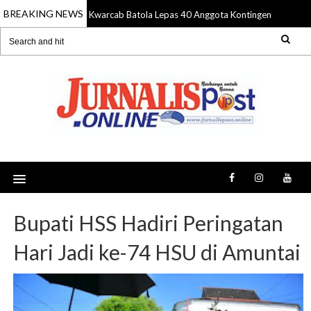
BREAKING NEWS
Kwarcab Batola Lepas 40 Anggota Kontingen ke Jamna
10 Aug 2026
Bupati HSS Hadiri Peringatan
Hari Jadi ke-74 HSU di Amuntai