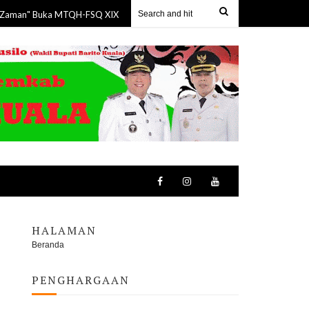
uka MTQH-FSQ XIX Seruyan, 150 Pelajar Tampilkan Tarian Kolosal Bangun Be
HALAMAN
Beranda
PENGHARGAAN