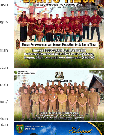
tmen
igus
dkan
atan
pola
at,”
rkan
 dan