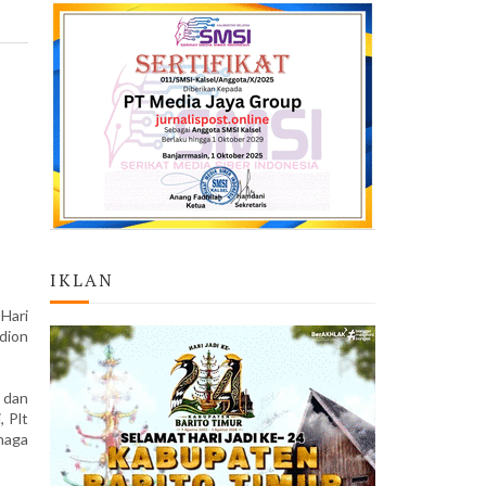
IKLAN
Hari
dion
 dan
 Plt
naga