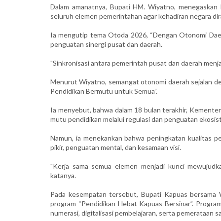
Dalam amanatnya, Bupati HM. Wiyatno, menegaskan
seluruh elemen pemerintahan agar kehadiran negara di
Ia mengutip tema Otoda 2026, “Dengan Otonomi Daerah
penguatan sinergi pusat dan daerah.
"Sinkronisasi antara pemerintah pusat dan daerah menja
Menurut Wiyatno, semangat otonomi daerah sejalan d
Pendidikan Bermutu untuk Semua”.
Ia menyebut, bahwa dalam 18 bulan terakhir, Kemente
mutu pendidikan melalui regulasi dan penguatan ekosist
Namun, ia menekankan bahwa peningkatan kualitas p
pikir, penguatan mental, dan kesamaan visi.
"Kerja sama semua elemen menjadi kunci mewujudka
katanya.
Pada kesempatan tersebut, Bupati Kapuas bersama 
program “Pendidikan Hebat Kapuas Bersinar”. Program
numerasi, digitalisasi pembelajaran, serta pemerataan s