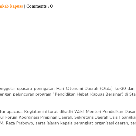
mkab kapuas
|
Comments : 0
elar upacara peringatan Hari Otonomi Daerah (Otda) ke-30 dan 
dengan peluncuran program “Pendidikan Hebat Kapuas Bersinar”, di Sta
r upacara. Kegiatan ini turut dihadiri Wakil Menteri Pendidikan Dasar
r Forum Koordinasi Pimpinan Daerah, Sekretaris Daerah Usis I Sangkai,
M. Reza Prabowo, serta jajaran kepala perangkat organisasi daerah, te