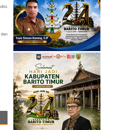
isi,
 dan