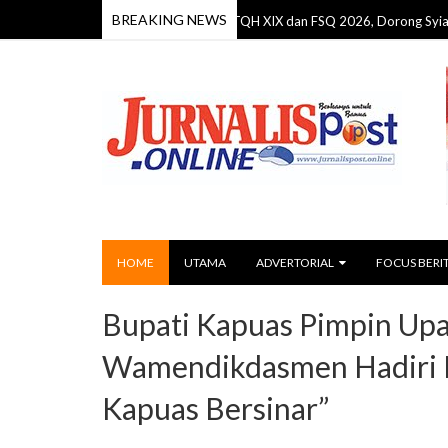
BREAKING NEWS
Bupati Seruyan Resmi Buka MTQH XIX dan FSQ 2026, Dorong Syiar Islam Se
HOME
UTAMA
ADVERTORIAL
FOCUS BERI
Bupati Kapuas Pimpin Upa
Wamendikdasmen Hadiri P
Kapuas Bersinar”