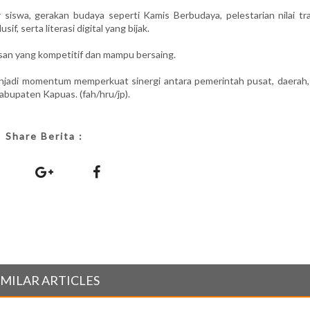
iswa, gerakan budaya seperti Kamis Berbudaya, pelestarian nilai trad
if, serta literasi digital yang bijak.
usan yang kompetitif dan mampu bersaing.
enjadi momentum memperkuat sinergi antara pemerintah pusat, daerah,
bupaten Kapuas. (fah/hru/jp).
Share Berita :
IMILAR ARTICLES