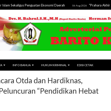
kaligus Penguatan Ekonomi Daerah
"Prahara Akhir Zaman" B
06 Aug 2026
TA
INFO BANUA
HUKUM KRIMINAL
EDISI CETAK
cara Otda dan Hardiknas,
eluncuran “Pendidikan Hebat