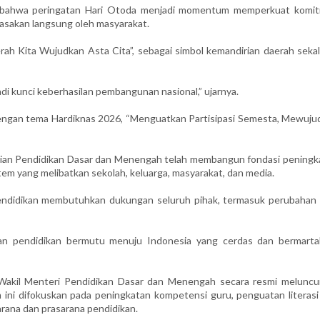
 bahwa peringatan Hari Otoda menjadi momentum memperkuat komi
rasakan langsung oleh masyarakat.
 Kita Wujudkan Asta Cita”, sebagai simbol kemandirian daerah sekal
di kunci keberhasilan pembangunan nasional,” ujarnya.
engan tema Hardiknas 2026, “Menguatkan Partisipasi Semesta, Mewuju
rian Pendidikan Dasar dan Menengah telah membangun fondasi peningk
em yang melibatkan sekolah, keluarga, masyarakat, dan media.
endidikan membutuhkan dukungan seluruh pihak, termasuk perubahan 
n pendidikan bermutu menuju Indonesia yang cerdas dan bermartab
Wakil Menteri Pendidikan Dasar dan Menengah secara resmi meluncu
 ini difokuskan pada peningkatan kompetensi guru, penguatan literasi
arana dan prasarana pendidikan.