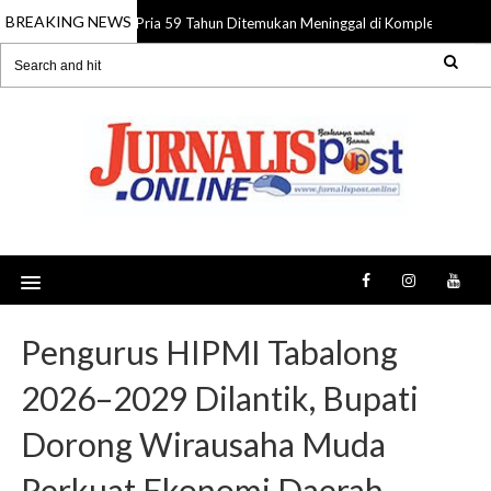
BREAKING NEWS
Pria 59 Tahun Ditemukan Meninggal di Komplek Pasar S
08 Aug 2026
Pengurus HIPMI Tabalong
2026–2029 Dilantik, Bupati
Dorong Wirausaha Muda
Perkuat Ekonomi Daerah