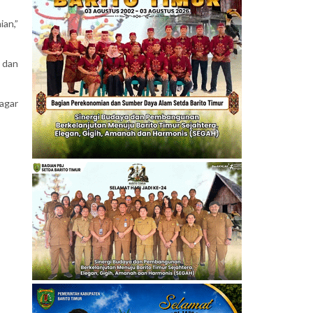
ian,”
 dan
agar