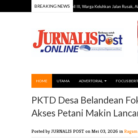
BREAKING NEWS
Reses DPRD Barito Timur Dapil III, Warga Keluhkan Jalan Rusak, Air Bersih, hi
HOME
UTAMA
ADVERTORIAL
FOCUS BERI
PKTD Desa Belandean Foku
Akses Petani Makin Lanca
Posted by JURNALIS POST
on Mei 03, 2026 in
Ragam 