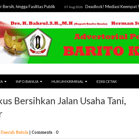
ngga Fasilitas Publik
Deadlock! Mediasi Keempat Sengketa L
07 Aug 2026
TA
INFO BANUA
HUKUM KRIMINAL
EDISI CETAK
s Bersihkan Jalan Usaha Tani,
r
Daerah Batola
|
Comments : 0