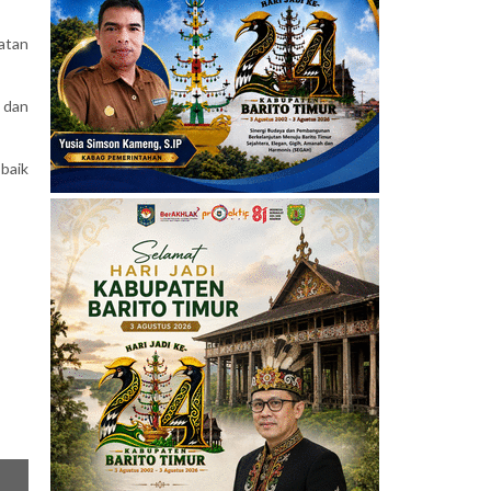
atan
 dan
baik