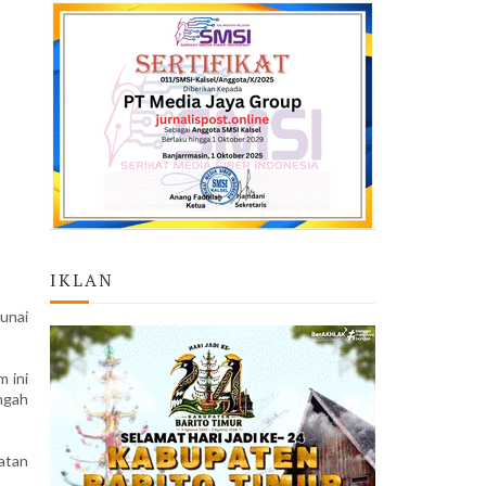
IKLAN
unai
m ini
ngah
atan