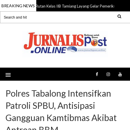
BREAKING NEWS
Rutan Kelas IIB Tamiang Layang Gelar Pemeriksaan Kese
06 Aug 2026
Polres Tabalong Intensifkan
Patroli SPBU, Antisipasi
Gangguan Kamtibmas Akibat
Antrean BBM