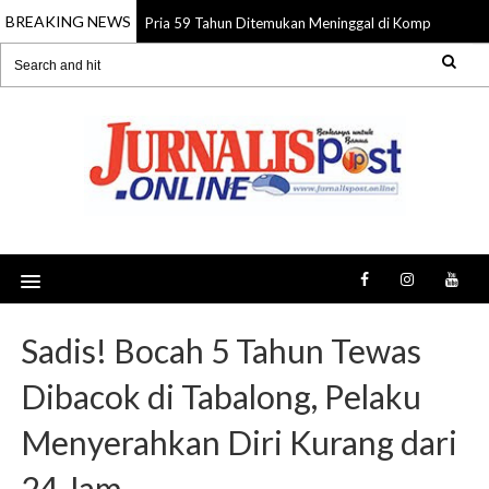
BREAKING NEWS
Pria 59 Tahun Ditemukan Meninggal di Komplek Pasar 
08 Aug 2026
Sadis! Bocah 5 Tahun Tewas
Dibacok di Tabalong, Pelaku
Menyerahkan Diri Kurang dari
24 Jam