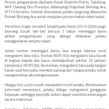
Proses pengamanan dipimpin Kasat Reskrim Polres Tabalong,
AKP Danang Eko Prasetyo didampingi Kapolsek Bintang Ara,
IPTU Hartanto. Setelah diamankan, pelaku langsung dibawa ke
Polsek Bintang Ara untuk menjalani proses hukum lebih lanjut.
Peristiwa tragis tersebut terjadi pada Senin (25/5/2026) pagi.
Seorang bocah laki-laki berusia 5 tahun meninggal dunia
akibat penganiayaan yang diduga dilakukan pelaku
menggunakan senjata tajam.
Selain korban meninggal dunia, dua warga lainnya turut
mengalami luka-luka. Korban BER (50) mengalami luka bacok
di bagian kepala dan harus mendapatkan sekitar 30 jahitan.
Sementara NOR (36), ibu korban, mengalami luka pada tangan
kanan saat berusaha merebut parang dari tangan pelaku untuk
menghentikan aksi penganiayaan.
Hingga kini, polisi masih mendalami motif pelaku. Berdasarkan
informasi sementara, pelaku diduga mengalami gangguan
kejiwaan sehingga penyidik belum dapat meminta keterangan
secara maksimal.
Kapolres Tabalong, AKBP Wahyu Ismoyo Jayawardana