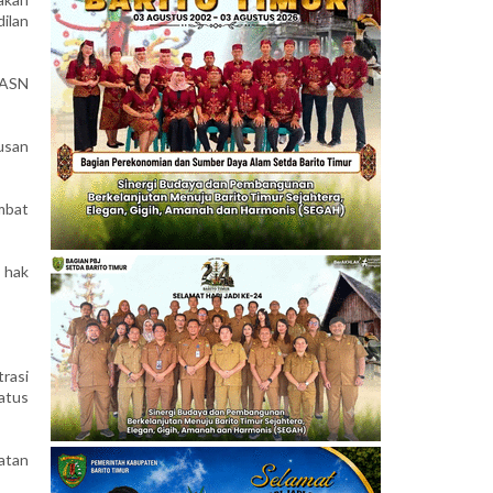
ilan
 ASN
usan
mbat
 hak
rasi
tatus
atan