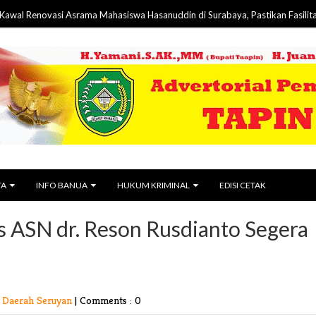
vasi Asrama Mahasiswa Hasanuddin di Surabaya, Pastikan Fasilitas Lebih La
TA
INFO BANUA
HUKUM KRIMINAL
EDISI CETAK
us ASN dr. Reson Rusdianto Segera
 Daerah Seruyan
|
Comments : 0