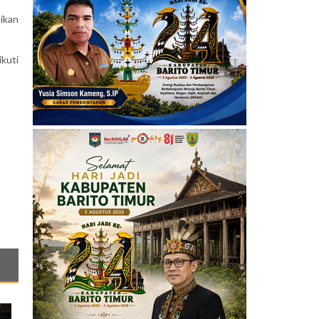
ikan
ikuti