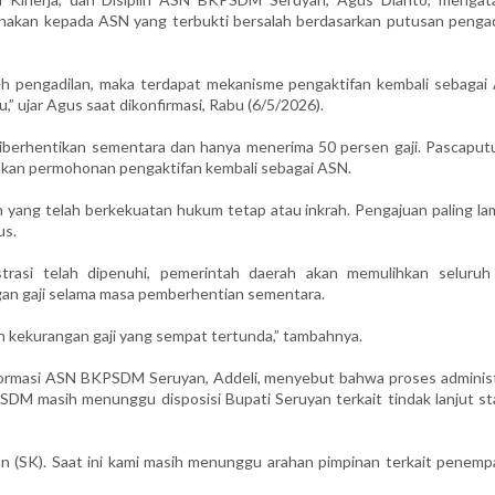
nakan kepada ASN yang terbukti bersalah berdasarkan putusan pengad
eh pengadilan, maka terdapat mekanisme pengaktifan kembali sebagai
” ujar Agus saat dikonfirmasi, Rabu (6/5/2026).
diberhentikan sementara dan hanya menerima 50 persen gaji. Pascaput
ukan permohonan pengaktifan kembali sebagai ASN.
n yang telah berkekuatan hukum tetap atau inkrah. Pengajuan paling la
us.
strasi telah dipenuhi, pemerintah daerah akan memulihkan seluruh
an gaji selama masa pemberhentian sementara.
n kekurangan gaji yang sempat tertunda,” tambahnya.
nformasi ASN BKPSDM Seruyan, Addeli, menyebut bahwa proses administ
KPSDM masih menunggu disposisi Bupati Seruyan terkait tindak lanjut s
an (SK). Saat ini kami masih menunggu arahan pimpinan terkait penemp