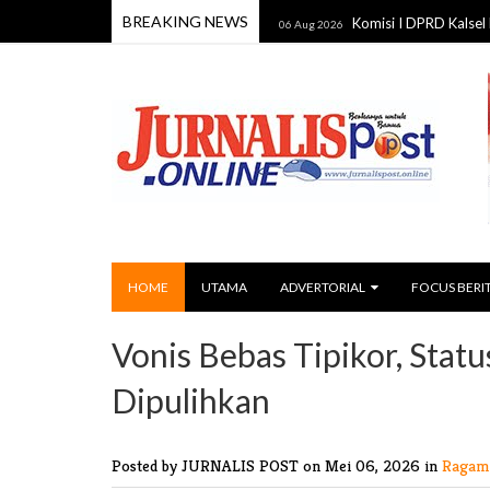
BREAKING NEWS
uk Perkuat Kebijakan Daerah
Komisi I DPRD Kalsel Kawal Reno
06 Aug 2026
HOME
UTAMA
ADVERTORIAL
FOCUS BERI
Vonis Bebas Tipikor, Stat
Dipulihkan
Posted by JURNALIS POST
on Mei 06, 2026 in
Ragam