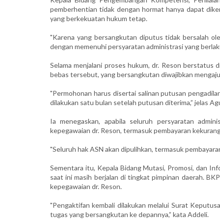
pemberhentian tidak dengan hormat hanya dapat dike
yang berkekuatan hukum tetap.
"Karena yang bersangkutan diputus tidak bersalah ol
dengan memenuhi persyaratan administrasi yang berlaku,
Selama menjalani proses hukum, dr. Reson berstatus 
bebas tersebut, yang bersangkutan diwajibkan mengaj
"Permohonan harus disertai salinan putusan pengadila
dilakukan satu bulan setelah putusan diterima,” jelas Ag
Ia menegaskan, apabila seluruh persyaratan admini
kepegawaian dr. Reson, termasuk pembayaran kekurang
"Seluruh hak ASN akan dipulihkan, termasuk pembayara
Sementara itu, Kepala Bidang Mutasi, Promosi, dan I
saat ini masih berjalan di tingkat pimpinan daerah. B
kepegawaian dr. Reson.
"Pengaktifan kembali dilakukan melalui Surat Keputus
tugas yang bersangkutan ke depannya,” kata Addeli.