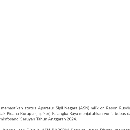
astikan status Aparatur Sipil Negara (ASN) milik dr. Reson Rusdi
ndak Pidana Korupsi (Tipikor) Palangka Raya menjatuhkan vonis bebas d
ominfosandi Seruyan Tahun Anggaran 2024.
 Kinerja, dan Disiplin ASN BKPSDM Seruyan, Agus Dianto, mengat