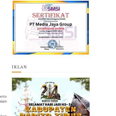
IKLAN
anto
alam
akan