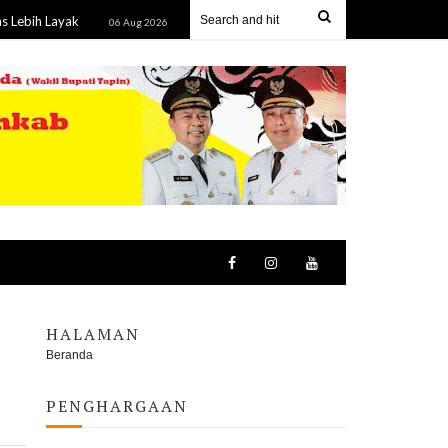
yak
Kejati Kalteng Tetapkan Lima Komisioner KPU Kotim Ters
06 Aug 2026
HALAMAN
Beranda
PENGHARGAAN