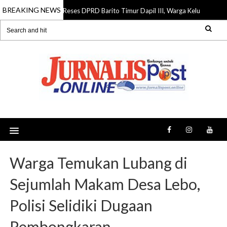
BREAKING NEWS
Reses DPRD Barito Timur Dapil III, Warga Keluhkan Jalan 
07 Aug 2026
Warga Temukan Lubang di
Sejumlah Makam Desa Lebo,
Polisi Selidiki Dugaan
Pembongkaran