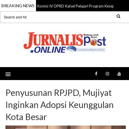
BREAKING NEWS
Komisi IV DPRD Kalsel Pelajari Program Kesejahteraan
06 Aug 2026
Penyusunan RPJPD, Mujiyat
Inginkan Adopsi Keunggulan
Kota Besar