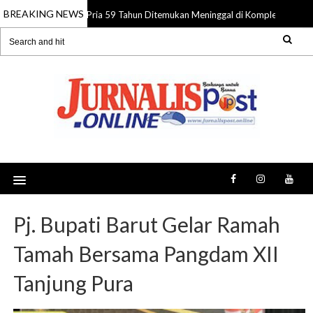
BREAKING NEWS
Pria 59 Tahun Ditemukan Meninggal di Komplek Pasar S
08 Aug 2026
Pj. Bupati Barut Gelar Ramah
Tamah Bersama Pangdam XII
Tanjung Pura