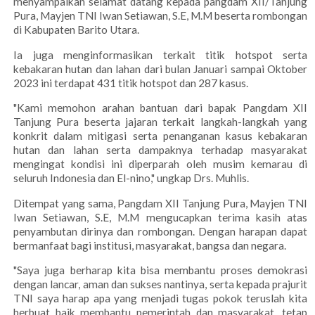
menyampaikan selamat datang kepada pangdam XII/Tanjung
Pura, Mayjen TNI Iwan Setiawan, S.E, M.M beserta rombongan
di Kabupaten Barito Utara.
Ia juga menginformasikan terkait titik hotspot serta
kebakaran hutan dan lahan dari bulan Januari sampai Oktober
2023 ini terdapat 431 titik hotspot dan 287 kasus.
"Kami memohon arahan bantuan dari bapak Pangdam XII
Tanjung Pura beserta jajaran terkait langkah-langkah yang
konkrit dalam mitigasi serta penanganan kasus kebakaran
hutan dan lahan serta dampaknya terhadap masyarakat
mengingat kondisi ini diperparah oleh musim kemarau di
seluruh Indonesia dan El-nino," ungkap Drs. Muhlis.
Ditempat yang sama, Pangdam XII Tanjung Pura, Mayjen TNI
Iwan Setiawan, S.E, M.M mengucapkan terima kasih atas
penyambutan dirinya dan rombongan. Dengan harapan dapat
bermanfaat bagi institusi, masyarakat, bangsa dan negara.
"Saya juga berharap kita bisa membantu proses demokrasi
dengan lancar, aman dan sukses nantinya, serta kepada prajurit
TNI saya harap apa yang menjadi tugas pokok teruslah kita
berbuat baik membantu pemerintah dan masyarakat, tetap