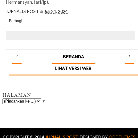
Hermansyah. (ari/jp).
JURNALIS POST
di
Juli 24, 2024
Berbagi
‹
›
BERANDA
LIHAT VERSI WEB
HALAMAN
▼
COPYRIGHT © 2014
JURNALIS POST.
DESIGNED BY
ODDTHEMES