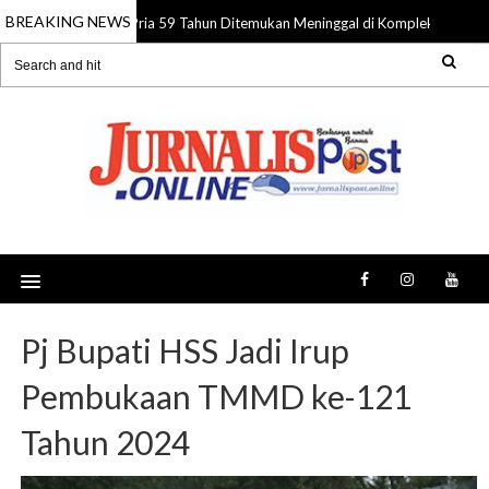
BREAKING NEWS
Pria 59 Tahun Ditemukan Meninggal di Komplek Pasar Su
08 Aug 2026
Pj Bupati HSS Jadi Irup
Pembukaan TMMD ke-121
Tahun 2024