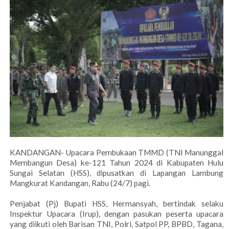
KANDANGAN- Upacara Pembukaan TMMD (TNI Manunggal
Membangun Desa) ke-121 Tahun 2024 di Kabupaten Hulu
Sungai Selatan (HSS), dipusatkan di Lapangan Lambung
Mangkurat Kandangan, Rabu (24/7) pagi.
Penjabat (Pj) Bupati HSS, Hermansyah, bertindak selaku
Inspektur Upacara (Irup), dengan pasukan peserta upacara
yang diikuti oleh Barisan TNI, Polri, Satpol PP, BPBD, Tagana,