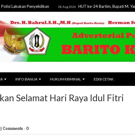
ukan Penyelidikan
HUT ke-24 Bartim, Bupati M. Yamin Tegas
08 Aug 2026
TA
INFO BANUA
HUKUM KRIMINAL
EDISI CETAK
n Selamat Hari Raya Idul Fitri
n
|
Comments : 0