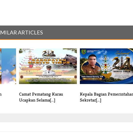
IMILAR ARTICLES
n
Camat Pematang Karau
Kepala Bagian Pemerintaha
Ucapkan Selama[...]
Sekretar[...]