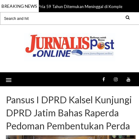
BREAKING NEWS
Pria 59 Tahun Ditemukan Meninggal di Komplek Pasar Su
08 Aug 2026
Pansus I DPRD Kalsel Kunjungi
DPRD Jatim Bahas Raperda
Pedoman Pembentukan Perda