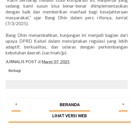
"Kami berharap melalui studi komparasi ini, Ranperda yang
sedang kami susun bisa benar-benar diimplementasikan
dengan baik dan memberikan manfaat bagi kesejahteraan
masyarakat,” ujar Bang Dhin dalam pers rilisnya, Jum’at
(7/3/2025).
Bang Dhin menambahkan, kunjungan ini menjadi bagian dari
upaya DPRD Kalsel dalam menciptakan regulasi yang lebih
adaptif, berkualitas, dan selaras dengan perkembangan
kebutuhan daerah. (sar/mah/jp).
JURNALIS POST
di
Maret 07, 2025
Berbagi
‹
›
BERANDA
LIHAT VERSI WEB