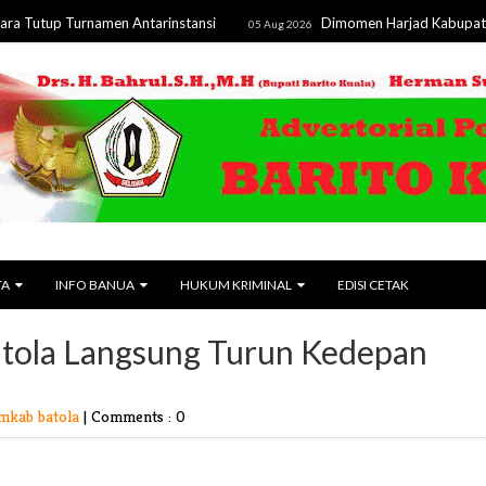
 Turnamen Antarinstansi
Dimomen Harjad Kabupaten ke-24,
05 Aug 2026
TA
INFO BANUA
HUKUM KRIMINAL
EDISI CETAK
atola Langsung Turun Kedepan
mkab batola
|
Comments : 0