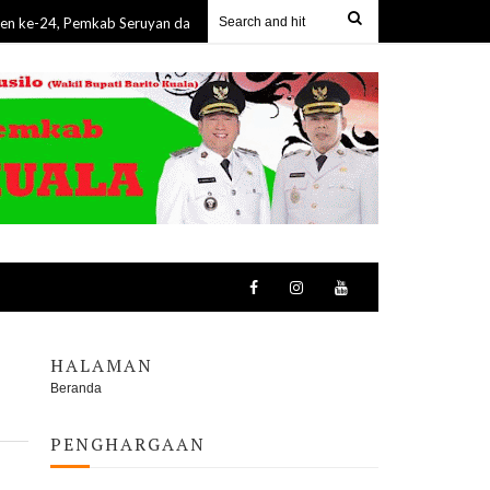
 Pemkab Seruyan dan Bulog Gelar GPM, Bantu Warga Dapatkan Sembako Mu
HALAMAN
Beranda
PENGHARGAAN