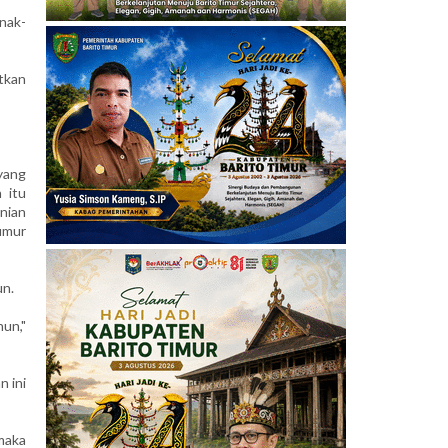
nak-
atkan
yang
 itu
nian
 umur
un.
hun,"
 ini
maka