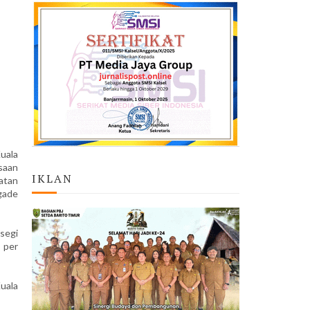
uala
ksaan
IKLAN
atan
gade
segi
n per
Kuala