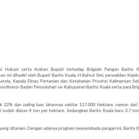
i Hukum serta Arahan Bupati terhadap Brigade Pangan Barito K
n ini dihadiri oleh Bupati Barito Kuala, H Bahrul Ilmi, perwakilan Keja
Batola, Kepala Dinas Pertanian dan Ketahanan Provinsi Kalimantan Sel
Koordinator Badan Penyuluhan se-Kabupaten Barito Kuala serta para Bri
ak 22% dan paling luas lahannya sekitar 117.000 Hektare, namun dari 
si sudah diatas 4 ton per hektare. Sedangkan Barito Kuala baru 3,7 to
ih yang ditanam. Dengan adanya program swasembada pangan ini, Barito 