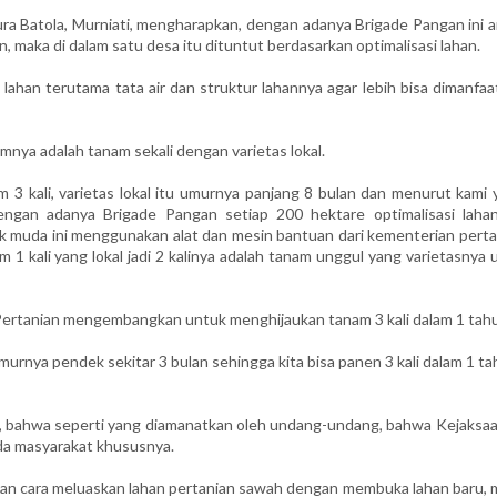
ra Batola, Murniati, mengharapkan, dengan adanya Brigade Pangan ini a
n, maka di dalam satu desa itu dituntut berdasarkan optimalisasi lahan.
lahan terutama tata air dan struktur lahannya agar lebih bisa dimanfa
mnya adalah tanam sekali dengan varietas lokal.
 3 kali, varietas lokal itu umurnya panjang 8 bulan dan menurut kami 
ngan adanya Brigade Pangan setiap 200 hektare optimalisasi lahan
k muda ini menggunakan alat dan mesin bantuan dari kementerian perta
am 1 kali yang lokal jadi 2 kalinya adalah tanam unggul yang varietasnya
 Pertanian mengembangkan untuk menghijaukan tanam 3 kali dalam 1 tah
murnya pendek sekitar 3 bulan sehingga kita bisa panen 3 kali dalam 1 ta
n, bahwa seperti yang diamanatkan oleh undang-undang, bahwa Kejaksaan
a masyarakat khususnya.
n cara meluaskan lahan pertanian sawah dengan membuka lahan baru, 