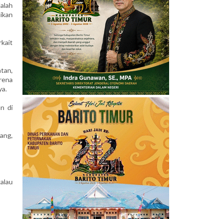
alah
ikan
kait
tan,
rena
ya.
n di
ang,
kalau