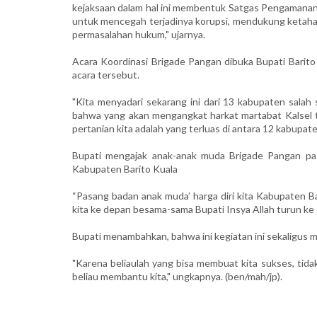
kejaksaan dalam hal ini membentuk Satgas Pengamana
untuk mencegah terjadinya korupsi, mendukung ketaha
permasalahan hukum," ujarnya.
Acara Koordinasi Brigade Pangan dibuka Bupati Barito
acara tersebut.
"Kita menyadari sekarang ini dari 13 kabupaten salah 
bahwa yang akan mengangkat harkat martabat Kalsel t
pertanian kita adalah yang terluas di antara 12 kabupaten
Bupati mengajak anak-anak muda Brigade Pangan p
Kabupaten Barito Kuala
“Pasang badan anak muda’ harga diri kita Kabupaten B
kita ke depan besama-sama Bupati Insya Allah turun ke
Bupati menambahkan, bahwa ini kegiatan ini sekaligus m
"Karena beliaulah yang bisa membuat kita sukses, tidak 
beliau membantu kita," ungkapnya. (ben/mah/jp).