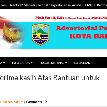
lock! Mediasi Keempat Sengketa Lahan Yupelis-PT MUTU Kembali Gagal
TA
INFO BANUA
HUKUM KRIMINAL
EDISI CETAK
erima kasih Atas Bantuan untuk
m daerah bartim
|
Comments : 0