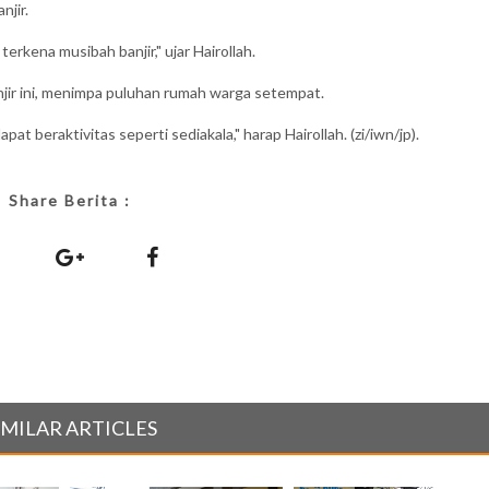
njir.
erkena musibah banjir," ujar Hairollah.
jir ini, menimpa puluhan rumah warga setempat.
at beraktivitas seperti sediakala," harap Hairollah. (zi/iwn/jp).
Share Berita :
IMILAR ARTICLES