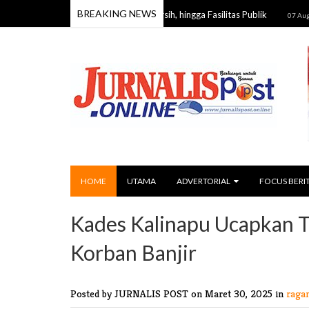
BREAKING NEWS
Keluhkan Jalan Rusak, Air Bersih, hingga Fasilitas Publik
Dead
07 Aug 2026
HOME
UTAMA
ADVERTORIAL
FOCUS BERI
Kades Kalinapu Ucapkan T
Korban Banjir
Posted by JURNALIS POST
on Maret 30, 2025 in
raga