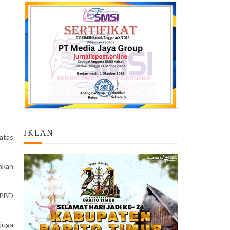
IKLAN
atas
hkan
BPBD
 juga