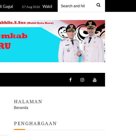
Wakil Ketua I DPRD Mura Hadiri Apel Siaga Karhutla, Dorong Pe
07 Aug 2026
HALAMAN
Beranda
PENGHARGAAN