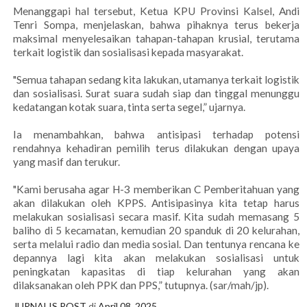
Menanggapi hal tersebut, Ketua KPU Provinsi Kalsel, Andi
Tenri Sompa, menjelaskan, bahwa pihaknya terus bekerja
maksimal menyelesaikan tahapan-tahapan krusial, terutama
terkait logistik dan sosialisasi kepada masyarakat.
"Semua tahapan sedang kita lakukan, utamanya terkait logistik
dan sosialisasi. Surat suara sudah siap dan tinggal menunggu
kedatangan kotak suara, tinta serta segel,” ujarnya.
Ia menambahkan, bahwa antisipasi terhadap potensi
rendahnya kehadiran pemilih terus dilakukan dengan upaya
yang masif dan terukur.
"Kami berusaha agar H-3 memberikan C Pemberitahuan yang
akan dilakukan oleh KPPS. Antisipasinya kita tetap harus
melakukan sosialisasi secara masif. Kita sudah memasang 5
baliho di 5 kecamatan, kemudian 20 spanduk di 20 kelurahan,
serta melalui radio dan media sosial. Dan tentunya rencana ke
depannya lagi kita akan melakukan sosialisasi untuk
peningkatan kapasitas di tiap kelurahan yang akan
dilaksanakan oleh PPK dan PPS,” tutupnya. (sar/mah/jp).
JURNALIS POST
di
April 08, 2025