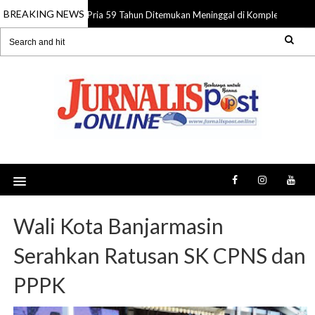
BREAKING NEWS
Pria 59 Tahun Ditemukan Meninggal di Komplek Pasar Su
08 Aug 2026
Wali Kota Banjarmasin
Serahkan Ratusan SK CPNS dan
PPPK