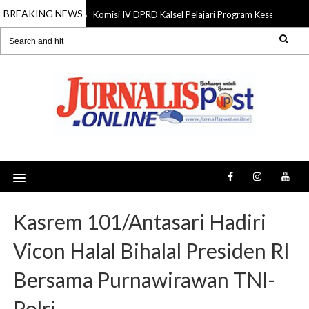
BREAKING NEWS
Komisi IV DPRD Kalsel Pelajari Program Kesejahteraa
06 Aug 2026
Kasrem 101/Antasari Hadiri
Vicon Halal Bihalal Presiden RI
Bersama Purnawirawan TNI-
Polri