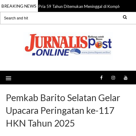
BREAKING NEWS
Pria 59 Tahun Ditemukan Meninggal di Komplek Pasar S
08 Aug 2026
Pemkab Barito Selatan Gelar
Upacara Peringatan ke-117
HKN Tahun 2025