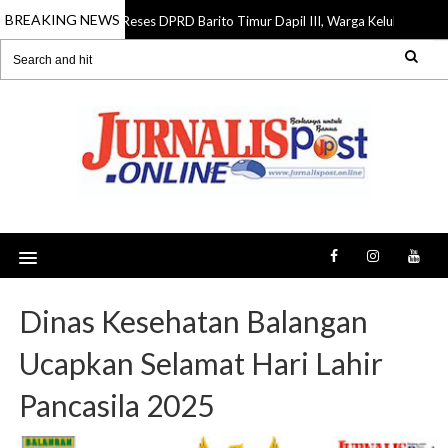
BREAKING NEWS
Reses DPRD Barito Timur Dapil III, Warga Keluhkan Jalan R
07 Aug 2026
Dinas Kesehatan Balangan
Ucapkan Selamat Hari Lahir
Pancasila 2025