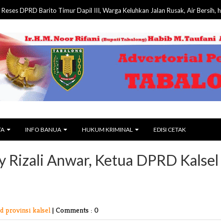
 Barito Timur Dapil III, Warga Keluhkan Jalan Rusak, Air Bersih, hingga Fasil
TA
INFO BANUA
HUKUM KRIMINAL
EDISI CETAK
y Rizali Anwar, Ketua DPRD Kalsel 
d provinsi kalsel
|
Comments : 0