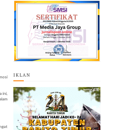
IKLAN
mosi
 ini,
alam
angat