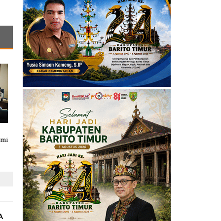
ami
A