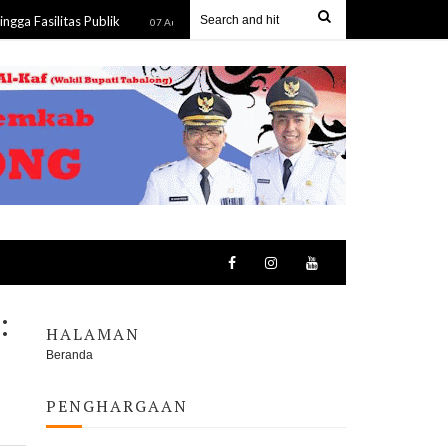
itas Publik
Deadlock! Mediasi Keempat Sengketa Lahan Yup
07 Aug 2026
:
HALAMAN
Beranda
PENGHARGAAN