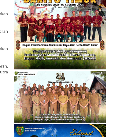
akan
dilan
akan
rah,
putra