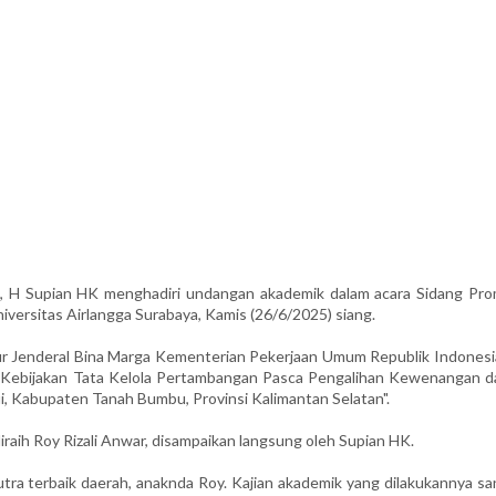
 H Supian HK menghadiri undangan akademik dalam acara Sidang Pro
 Universitas Airlangga Surabaya, Kamis (26/6/2025) siang.
tur Jenderal Bina Marga Kementerian Pekerjaan Umum Republik Indonesia
i Kebijakan Tata Kelola Pertambangan Pasca Pengalihan Kewenangan d
i, Kabupaten Tanah Bumbu, Provinsi Kalimantan Selatan".
iraih Roy Rizali Anwar, disampaikan langsung oleh Supian HK.
putra terbaik daerah, anaknda Roy. Kajian akademik yang dilakukannya s