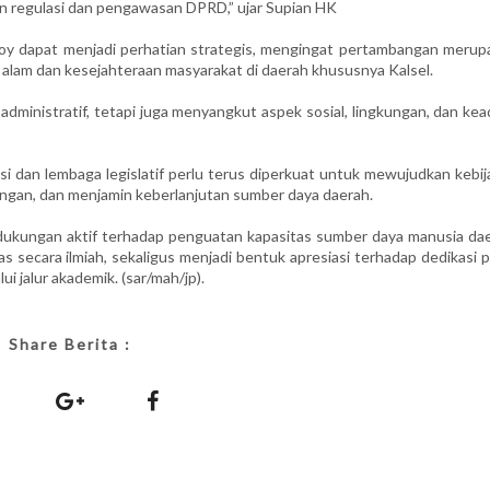
 regulasi dan pengawasan DPRD,” ujar Supian HK
oy dapat menjadi perhatian strategis, mengingat pertambangan merup
alam dan kesejahteraan masyarakat di daerah khususnya Kalsel.
administratif, tetapi juga menyangkut aspek sosial, lingkungan, dan kea
i dan lembaga legislatif perlu terus diperkuat untuk mewujudkan kebij
apangan, dan menjamin keberlanjutan sumber daya daerah.
dukungan aktif terhadap penguatan kapasitas sumber daya manusia dae
as secara ilmiah, sekaligus menjadi bentuk apresiasi terhadap dedikasi 
 jalur akademik. (sar/mah/jp).
Share Berita :