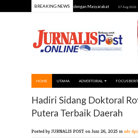
BREAKING NEWS
mba dan Perkuat Kebersamaan dengan Masyarakat
Reses DPRD
07 Aug 2026
HOME
UTAMA
ADVERTORIAL
FOCUS BERI
Hadiri Sidang Doktoral Ro
Putera Terbaik Daerah
Posted by JURNALIS POST
on Juni 26, 2025 in
adv dpr